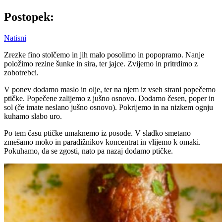
Postopek:
Natisni
Zrezke fino stolčemo in jih malo posolimo in popopramo. Nanje
položimo rezine šunke in sira, ter jajce. Zvijemo in pritrdimo z
zobotrebci.
V ponev dodamo maslo in olje, ter na njem iz vseh strani popečemo
ptičke. Popečene zalijemo z jušno osnovo. Dodamo česen, poper in
sol (če imate neslano jušno osnovo). Pokrijemo in na nizkem ognju
kuhamo slabo uro.
Po tem času ptičke umaknemo iz posode. V sladko smetano
zmešamo moko in paradižnikov koncentrat in vlijemo k omaki.
Pokuhamo, da se zgosti, nato pa nazaj dodamo ptičke.