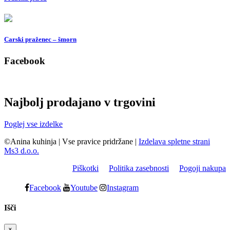
Carski praženec – šmorn
Facebook
Najbolj prodajano v trgovini
Poglej vse izdelke
©Anina kuhinja
|
Vse pravice pridržane
|
Izdelava spletne strani
Ms3 d.o.o.
Piškotki
Politika zasebnosti
Pogoji nakupa
Facebook
Youtube
Instagram
Išči
×