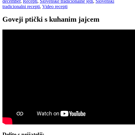
december
,
Recepti
,
Slovenske tradicionalne jedi
,
Slovenski
tradicionalni recepti
,
Video recepti
Goveji ptički s kuhanim jajcem
Delite s prijatelji: