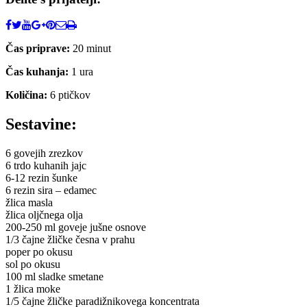
Čas priprave:
20 minut
Čas kuhanja:
1 ura
Količina:
6 ptičkov
Sestavine:
6 govejih zrezkov
6 trdo kuhanih jajc
6-12 rezin šunke
6 rezin sira – edamec
žlica masla
žlica oljčnega olja
200-250 ml goveje jušne osnove
1/3 čajne žličke česna v prahu
poper po okusu
sol po okusu
100 ml sladke smetane
1 žlica moke
1/5 čajne žličke paradižnikovega koncentrata