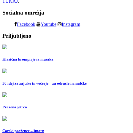
TUKAJ
.
Socialna omrežja
Facebook
Youtube
Instagram
Priljubljeno
Klasična krompirjeva musaka
50 idej za zajtrke in večerje – za odrasle in malčke
Pražena jetrca
Carski praženec – šmorn