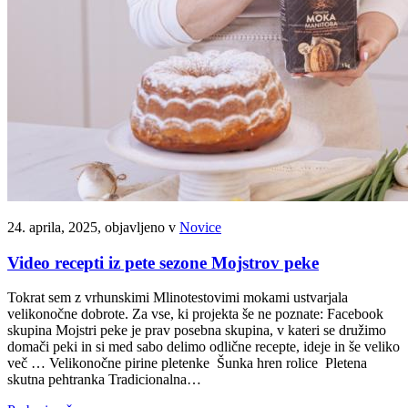
24. aprila, 2025, objavljeno v
Novice
Video recepti iz pete sezone Mojstrov peke
Tokrat sem z vrhunskimi Mlinotestovimi mokami ustvarjala
velikonočne dobrote. Za vse, ki projekta še ne poznate: Facebook
skupina Mojstri peke je prav posebna skupina, v kateri se družimo
domači peki in si med sabo delimo odlične recepte, ideje in še veliko
več … Velikonočne pirine pletenke Šunka hren rolice Pletena
skutna pehtranka Tradicionalna…