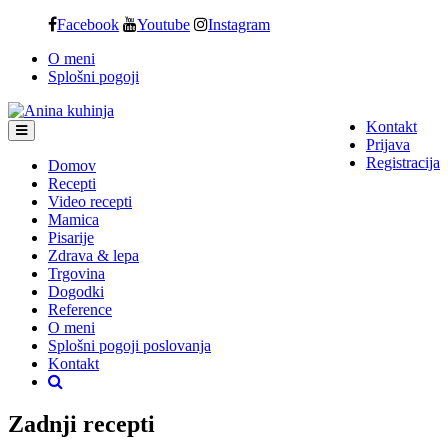
Skip
Facebook
Youtube
Instagram
to
O meni
content
Splošni pogoji
Kontakt
Prijava
Registracija
Domov
Recepti
Video recepti
Mamica
Pisarije
Zdrava & lepa
Trgovina
Dogodki
Reference
O meni
Splošni pogoji poslovanja
Kontakt
Zadnji recepti