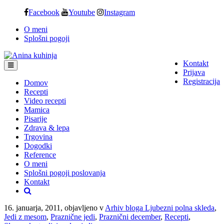
Skip
Facebook
Youtube
Instagram
to
O meni
content
Splošni pogoji
Kontakt
Prijava
Registracija
Domov
Recepti
Video recepti
Mamica
Pisarije
Zdrava & lepa
Trgovina
Dogodki
Reference
O meni
Splošni pogoji poslovanja
Kontakt
16. januarja, 2011, objavljeno v
Arhiv bloga Ljubezni polna skleda
,
Jedi z mesom
,
Praznične jedi
,
Praznični december
,
Recepti
,