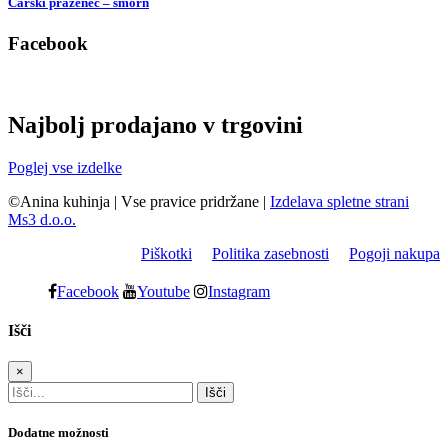
Carski praženec – šmorn
Facebook
Najbolj prodajano v trgovini
Poglej vse izdelke
©Anina kuhinja
|
Vse pravice pridržane
|
Izdelava spletne strani
Ms3 d.o.o.
Piškotki
Politika zasebnosti
Pogoji nakupa
Facebook
Youtube
Instagram
Išči
×
Dodatne možnosti