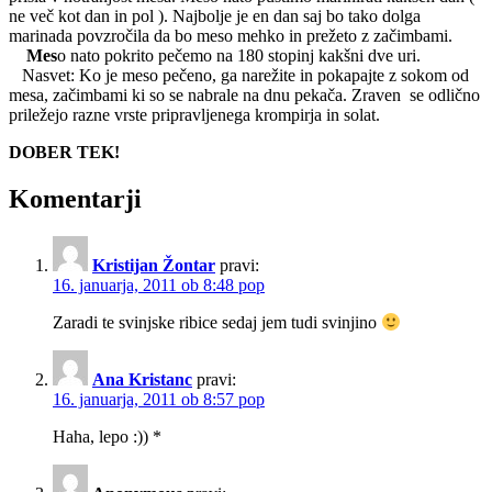
ne več kot dan in pol ). Najbolje je en dan saj bo tako dolga
marinada povzročila da bo meso mehko in prežeto z začimbami.
Mes
o nato pokrito pečemo na 180 stopinj kakšni dve uri.
Nasvet: Ko je meso pečeno, ga narežite in pokapajte z sokom od
mesa, začimbami ki so se nabrale na dnu pekača. Zraven se odlično
priležejo razne vrste pripravljenega krompirja in solat.
DOBER TEK!
Komentarji
Kristijan Žontar
pravi:
16. januarja, 2011 ob 8:48 pop
Zaradi te svinjske ribice sedaj jem tudi svinjino
Ana Kristanc
pravi:
16. januarja, 2011 ob 8:57 pop
Haha, lepo :)) *