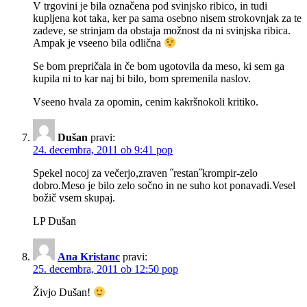
V trgovini je bila označena pod svinjsko ribico, in tudi
kupljena kot taka, ker pa sama osebno nisem strokovnjak za te
zadeve, se strinjam da obstaja možnost da ni svinjska ribica.
Ampak je vseeno bila odlična
Se bom prepričala in če bom ugotovila da meso, ki sem ga
kupila ni to kar naj bi bilo, bom spremenila naslov.
Vseeno hvala za opomin, cenim kakršnokoli kritiko.
Dušan
pravi:
24. decembra, 2011 ob 9:41 pop
Spekel nocoj za večerjo,zraven ˝restan˝krompir-zelo
dobro.Meso je bilo zelo sočno in ne suho kot ponavadi.Vesel
božič vsem skupaj.
LP Dušan
Ana Kristanc
pravi:
25. decembra, 2011 ob 12:50 pop
Živjo Dušan!