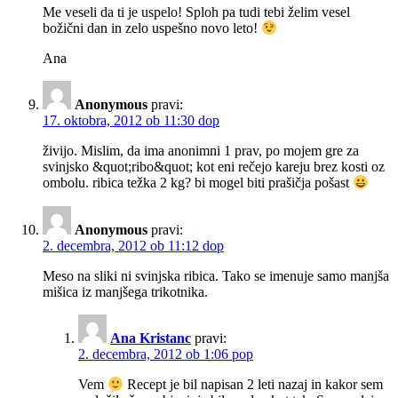
Me veseli da ti je uspelo! Sploh pa tudi tebi želim vesel
božični dan in zelo uspešno novo leto!
Ana
Anonymous
pravi:
17. oktobra, 2012 ob 11:30 dop
živijo. Mislim, da ima anonimni 1 prav, po mojem gre za
svinjsko &quot;ribo&quot; kot eni rečejo kareju brez kosti oz
ombolu. ribica težka 2 kg? bi mogel biti prašičja pošast
Anonymous
pravi:
2. decembra, 2012 ob 11:12 dop
Meso na sliki ni svinjska ribica. Tako se imenuje samo manjša
mišica iz manjšega trikotnika.
Ana Kristanc
pravi:
2. decembra, 2012 ob 1:06 pop
Vem
Recept je bil napisan 2 leti nazaj in kakor sem