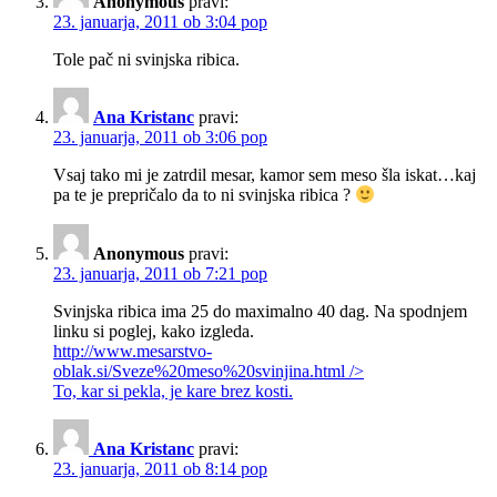
Anonymous
pravi:
23. januarja, 2011 ob 3:04 pop
Tole pač ni svinjska ribica.
Ana Kristanc
pravi:
23. januarja, 2011 ob 3:06 pop
Vsaj tako mi je zatrdil mesar, kamor sem meso šla iskat…kaj
pa te je prepričalo da to ni svinjska ribica ?
Anonymous
pravi:
23. januarja, 2011 ob 7:21 pop
Svinjska ribica ima 25 do maximalno 40 dag. Na spodnjem
linku si poglej, kako izgleda.
http://www.mesarstvo-
oblak.si/Sveze%20meso%20svinjina.html
/>
To, kar si pekla, je kare brez kosti.
Ana Kristanc
pravi:
23. januarja, 2011 ob 8:14 pop