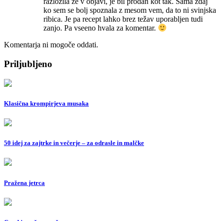
razložila že v objavi, je bil prodan kot tak. Sama zdaj
ko sem se bolj spoznala z mesom vem, da to ni svinjska
ribica. Je pa recept lahko brez težav uporabljen tudi
zanjo. Pa vseeno hvala za komentar.
Komentarja ni mogoče oddati.
Priljubljeno
Klasična krompirjeva musaka
50 idej za zajtrke in večerje – za odrasle in malčke
Pražena jetrca