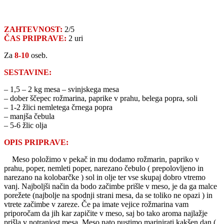
ZAHTEVNOST:
2/5
ČAS PRIPRAVE:
2 uri
Za
8-10
oseb.
SESTAVINE:
– 1,5 – 2 kg mesa – svinjskega mesa
– dober ščepec rožmarina, paprike v prahu, belega popra, soli
– 1-2 žlici nemletega črnega popra
– manjša čebula
– 5-6 žlic olja
OPIS PRIPRAVE:
Meso položimo v pekač in mu dodamo rožmarin, papriko v
prahu, poper, nemleti poper, narezano čebulo ( prepolovljeno in
narezano na kolobarčke ) sol in olje ter vse skupaj dobro vtremo
vanj. Najboljši način da bodo začimbe prišle v meso, je da ga malce
porežete (najbolje na spodnji strani mesa, da se toliko ne opazi ) in
vtrete začimbe v zareze. Če pa imate vejice rožmarina vam
priporočam da jih kar zapičite v meso, saj bo tako aroma najlažje
prišla v notranjost mesa. Meso nato pustimo marinirati kakšen dan (