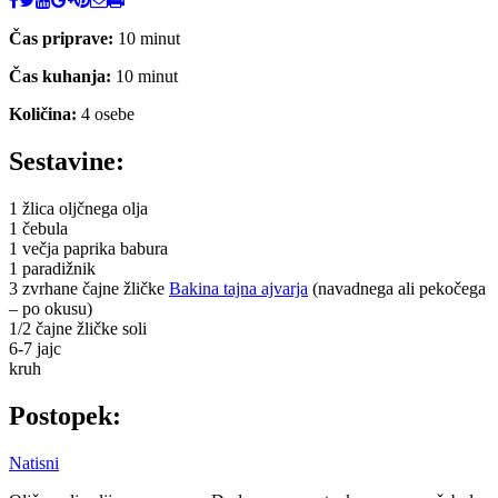
Čas priprave:
10 minut
Čas kuhanja:
10 minut
Količina:
4 osebe
Sestavine:
1 žlica oljčnega olja
1 čebula
1 večja paprika babura
1 paradižnik
3 zvrhane čajne žličke
Bakina tajna ajvarja
(navadnega ali pekočega
– po okusu)
1/2 čajne žličke soli
6-7 jajc
kruh
Postopek:
Natisni