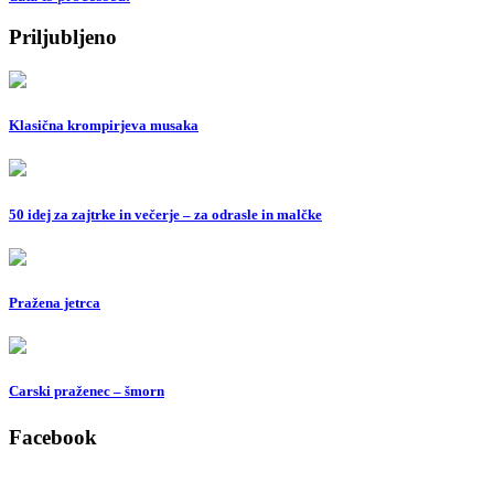
Priljubljeno
Klasična krompirjeva musaka
50 idej za zajtrke in večerje – za odrasle in malčke
Pražena jetrca
Carski praženec – šmorn
Facebook