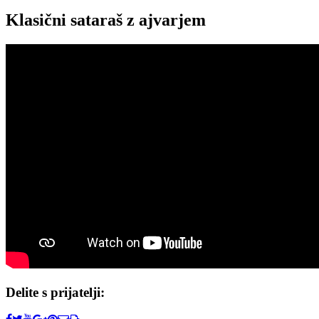
Klasični sataraš z ajvarjem
Delite s prijatelji: