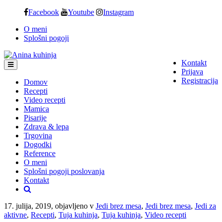
Skip
Facebook
Youtube
Instagram
to
O meni
content
Splošni pogoji
Kontakt
Prijava
Registracija
Domov
Recepti
Video recepti
Mamica
Pisarije
Zdrava & lepa
Trgovina
Dogodki
Reference
O meni
Splošni pogoji poslovanja
Kontakt
17. julija, 2019, objavljeno v
Jedi brez mesa
,
Jedi brez mesa
,
Jedi za
aktivne
,
Recepti
,
Tuja kuhinja
,
Tuja kuhinja
,
Video recepti