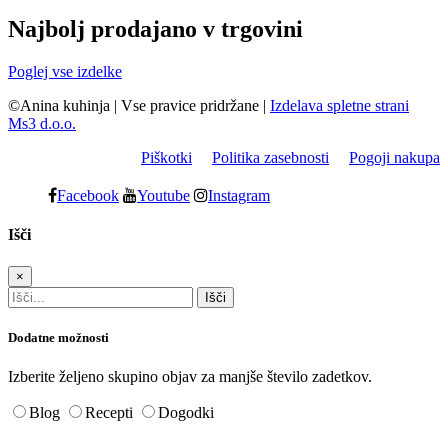
Najbolj prodajano v trgovini
Poglej vse izdelke
©Anina kuhinja
|
Vse pravice pridržane
|
Izdelava spletne strani
Ms3 d.o.o.
Piškotki
Politika zasebnosti
Pogoji nakupa
Facebook
Youtube
Instagram
Išči
×
Dodatne možnosti
Izberite željeno skupino objav za manjše število zadetkov.
Blog
Recepti
Dogodki