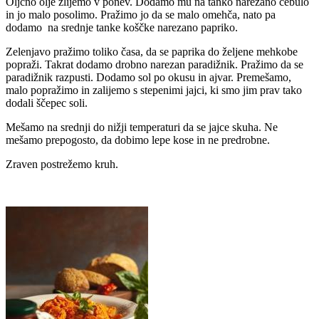
Oljčno olje zlijemo v ponev. Dodamo mu na tanko narezano čebulo
in jo malo posolimo. Pražimo jo da se malo omehča, nato pa
dodamo na srednje tanke koščke narezano papriko.
Zelenjavo pražimo toliko časa, da se paprika do željene mehkobe
popraži. Takrat dodamo drobno narezan paradižnik. Pražimo da se
paradižnik razpusti. Dodamo sol po okusu in ajvar. Premešamo,
malo popražimo in zalijemo s stepenimi jajci, ki smo jim prav tako
dodali ščepec soli.
Mešamo na srednji do nižji temperaturi da se jajce skuha. Ne
mešamo prepogosto, da dobimo lepe kose in ne predrobne.
Zraven postrežemo kruh.