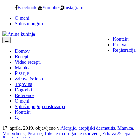
Skip
Facebook
Youtube
Instagram
to
O meni
content
Splošni pogoji
Kontakt
Prijava
Registracija
Domov
Recepti
Video recepti
Mamica
Pisarije
Zdrava & lepa
Trgovina
Dogodki
Reference
O meni
Splošni pogoji poslovanja
Kontakt
17. aprila, 2019, objavljeno v
Alergije, atopijski dermatitis
,
Mamica
,
Moj vrtiček
,
Pisarije
,
Takšne in drugačne izpovedi
,
Zdrava & lepa
,