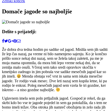
Ženski kotiček
Domače jagode so najboljše
Delite s prijatelji:
Že dobra dva tedna hodim po sadike od jagod. Mislila sem jih saditi
že lep čas nazaj, pa vreme ni bilo namenjeno sajenju. Ko je končno
prišlo sonce nekaj dni nazaj, sem se želela takoj zaleteti, pa me je
moja mama opomnila, da mora biti lepo vreme nekaj dni, da se
zemlja malo osuši. Včeraj sem tako sredi opravkov skočila v
kmetijsko zadrugo in jim pobrala vse sadike mesečnih jagod kar so
jih imeli.
Menda obstaja več vrst in sama sem iskala mesečne
jagode. Te rodijo vsak mesec. Dve leti nazaj sem kupila letne, ki pa
rodijo le enkrat. Poleg mesečnih jagod sem vzela še tri gozdne, ker
iskreno – a niso gozdne najboljše.
Uglavnem imela sem poln prtljažnik jagod. Gospod je rekel, da ga
skrbi kdo bo vse te jagode pojedel in sem ga potolažila, da s tem ne
bomo imeli težav. Oba otroka jih namreč obožujeta in zelo rada jih