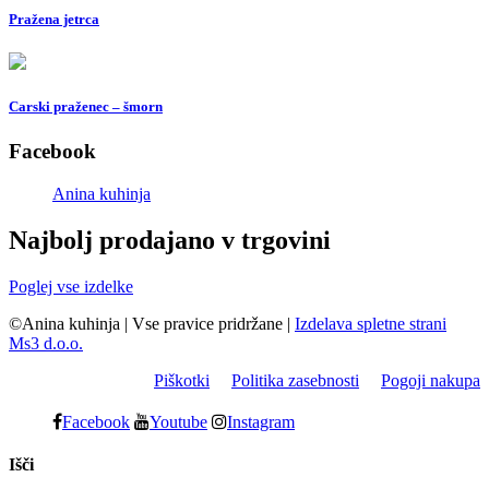
Pražena jetrca
Carski praženec – šmorn
Facebook
Anina kuhinja
Najbolj prodajano v trgovini
Poglej vse izdelke
©Anina kuhinja
|
Vse pravice pridržane
|
Izdelava spletne strani
Ms3 d.o.o.
Piškotki
Politika zasebnosti
Pogoji nakupa
Facebook
Youtube
Instagram
Išči