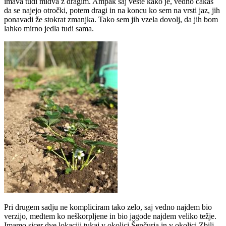
imava tudi midva z dragim. Ampak saj veste kako je, vedno čakaš
da se najejo otročki, potem dragi in na koncu ko sem na vrsti jaz, jih
ponavadi že stokrat zmanjka. Tako sem jih vzela dovolj, da jih bom
lahko mirno jedla tudi sama.
Pri drugem sadju ne kompliciram tako zelo, saj vedno najdem bio
verzijo, medtem ko neškorpljene in bio jagode najdem veliko težje.
Imamo sicer dve lokaciji tukaj v okolici Šenčurja in v okolici Zbilj,