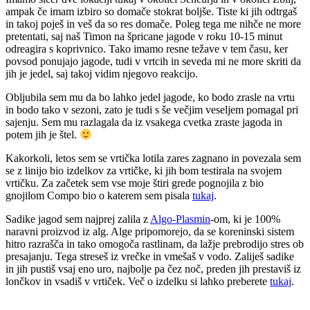
ampak če imam izbiro so domače stokrat boljše. Tiste ki jih odtrgaš
in takoj poješ in veš da so res domače. Poleg tega me nihče ne more
pretentati, saj naš Timon na špricane jagode v roku 10-15 minut
odreagira s koprivnico. Tako imamo resne težave v tem času, ker
povsod ponujajo jagode, tudi v vrtcih in seveda mi ne more skriti da
jih je jedel, saj takoj vidim njegovo reakcijo.
Obljubila sem mu da bo lahko jedel jagode, ko bodo zrasle na vrtu
in bodo tako v sezoni, zato je tudi s še večjim veseljem pomagal pri
sajenju. Sem mu razlagala da iz vsakega cvetka zraste jagoda in
potem jih je štel.
Kakorkoli, letos sem se vrtička lotila zares zagnano in povezala sem
se z linijo bio izdelkov za vrtičke, ki jih bom testirala na svojem
vrtičku. Za začetek sem vse moje štiri grede pognojila z bio
gnojilom Compo bio o katerem sem pisala
tukaj
.
Sadike jagod sem najprej zalila z
Algo-Plasmin
-om, ki je 100%
naravni proizvod iz alg. Alge pripomorejo, da se koreninski sistem
hitro razrašča in tako omogoča rastlinam, da lažje prebrodijo stres ob
presajanju. Tega streseš iz vrečke in vmešaš v vodo. Zaliješ sadike
in jih pustiš vsaj eno uro, najbolje pa čez noč, preden jih prestaviš iz
lončkov in vsadiš v vrtiček. Več o izdelku si lahko preberete
tukaj
.