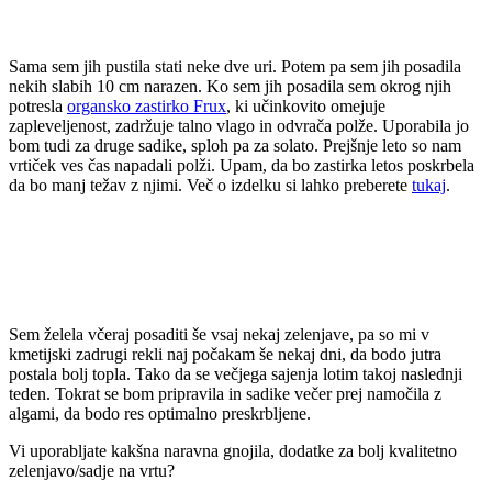
Sama sem jih pustila stati neke dve uri. Potem pa sem jih posadila
nekih slabih 10 cm narazen. Ko sem jih posadila sem okrog njih
potresla
organsko zastirko Frux
, ki učinkovito omejuje
zapleveljenost, zadržuje talno vlago in odvrača polže. Uporabila jo
bom tudi za druge sadike, sploh pa za solato. Prejšnje leto so nam
vrtiček ves čas napadali polži. Upam, da bo zastirka letos poskrbela
da bo manj težav z njimi. Več o izdelku si lahko preberete
tukaj
.
Sem želela včeraj posaditi še vsaj nekaj zelenjave, pa so mi v
kmetijski zadrugi rekli naj počakam še nekaj dni, da bodo jutra
postala bolj topla. Tako da se večjega sajenja lotim takoj naslednji
teden. Tokrat se bom pripravila in sadike večer prej namočila z
algami, da bodo res optimalno preskrbljene.
Vi uporabljate kakšna naravna gnojila, dodatke za bolj kvalitetno
zelenjavo/sadje na vrtu?