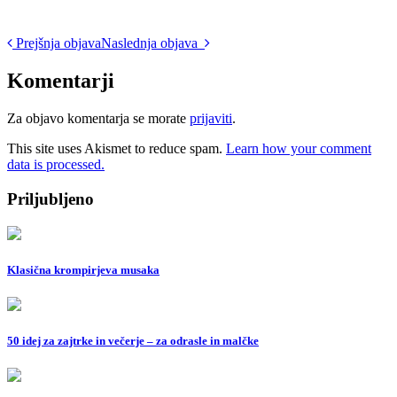
Post
Prejšnja objava
Naslednja objava
navigation
Komentarji
Za objavo komentarja se morate
prijaviti
.
This site uses Akismet to reduce spam.
Learn how your comment
data is processed.
Priljubljeno
Klasična krompirjeva musaka
50 idej za zajtrke in večerje – za odrasle in malčke