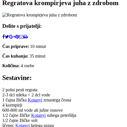
Regratova krompirjeva juha z zdrobom
Delite s prijatelji:
Čas priprave:
10 minut
Čas kuhanja:
35 minut
Količina:
4 osebe
Sestavine:
2 polni pesti regrata
2-3 dcl mleka + 2 dcl vode
1 čajna žlička
Kotanyi
zrnastega česna
4 kormpirji
600-800 ml vode ali jušne osnove
1/2 čajne žličke
Kotanyi
suhega peteršilja
1/2 čajne žličke soli
ščepec
Kotanyi
belega popra