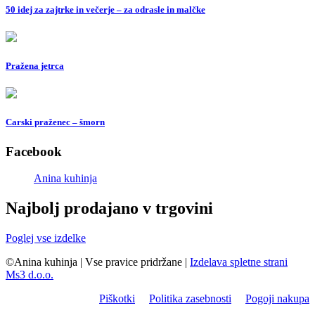
50 idej za zajtrke in večerje – za odrasle in malčke
Pražena jetrca
Carski praženec – šmorn
Facebook
Anina kuhinja
Najbolj prodajano v trgovini
Poglej vse izdelke
©Anina kuhinja
|
Vse pravice pridržane
|
Izdelava spletne strani
Ms3 d.o.o.
Piškotki
Politika zasebnosti
Pogoji nakupa