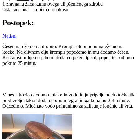
1 zravnana žlica kamutovega ali pšeničnega zdroba
kisla smetana – količina po okusu
Postopek:
Natisni
Česen narežemo na drobno. Krompir olupimo in narežemo na
kocke. Na olivnem olju krompir popečemo in mu dodamo česen.
Ko zadiši prilijemo juho in dodamo peteršilj, sol, poper, ter kuhamo
pokrito 25 minut.
Vmes v kozico dodamo mleko in vodo in ju pripeljemo do točke tik
pred vretje. takrat dodamo opran regrat in ga kuhamo 2-3 minute.
Odcedimo. Mlečnato vodo prihranimo za zalivanje lončnic ali vrta.