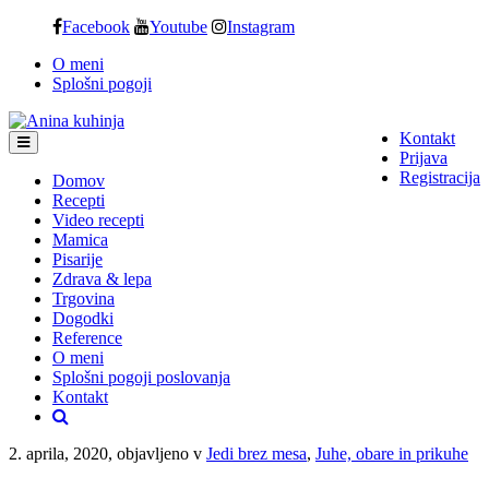
Skip
Facebook
Youtube
Instagram
to
O meni
content
Splošni pogoji
Kontakt
Prijava
Registracija
Domov
Recepti
Video recepti
Mamica
Pisarije
Zdrava & lepa
Trgovina
Dogodki
Reference
O meni
Splošni pogoji poslovanja
Kontakt
2. aprila, 2020, objavljeno v
Jedi brez mesa
,
Juhe, obare in prikuhe