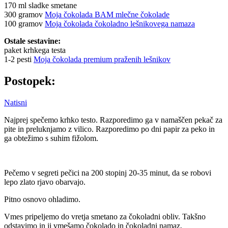
170 ml sladke smetane
300 gramov
Moja čokolada BAM mlečne čokolade
100 gramov
Moja čokolada čokoladno lešnikovega namaza
Ostale sestavine:
paket krhkega testa
1-2 pesti
Moja čokolada premium praženih lešnikov
Postopek:
Natisni
Najprej spečemo krhko testo. Razporedimo ga v namaščen pekač za
pite in preluknjamo z vilico. Razporedimo po dni papir za peko in
ga obtežimo s suhim fižolom.
Pečemo v segreti pečici na 200 stopinj 20-35 minut, da se robovi
lepo zlato rjavo obarvajo.
Pitno osnovo ohladimo.
Vmes pripeljemo do vretja smetano za čokoladni obliv. Takšno
odstavimo in ji vmešamo čokolado in čokoladni namaz.