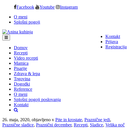
Skip
Facebook
Youtube
Instagram
to
O meni
content
Splošni pogoji
Kontakt
Prijava
Registracija
Domov
Recepti
Video recepti
Mamica
Pisarije
Zdrava & lepa
Trgovina
Dogodki
Reference
O meni
Splošni pogoji poslovanja
Kontakt
26. maja, 2020, objavljeno v
Pite in krostate
,
Praznične jedi
,
Praznične sladice
,
Praznični december
,
Recepti
,
Sladice
,
Velika noč