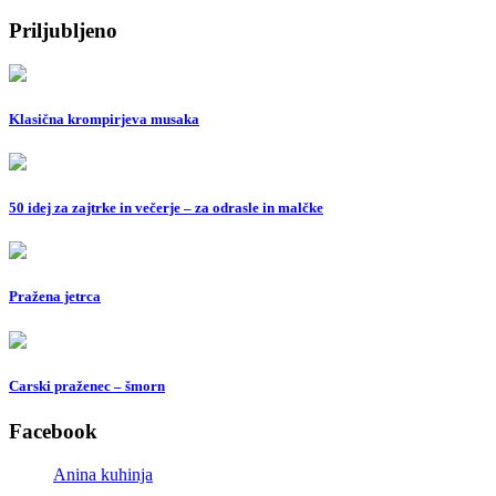
Priljubljeno
Klasična krompirjeva musaka
50 idej za zajtrke in večerje – za odrasle in malčke
Pražena jetrca
Carski praženec – šmorn
Facebook
Anina kuhinja