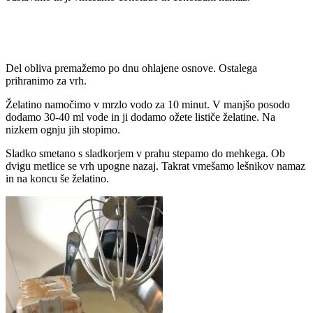
Del obliva premažemo po dnu ohlajene osnove. Ostalega
prihranimo za vrh.
Želatino namočimo v mrzlo vodo za 10 minut. V manjšo posodo
dodamo 30-40 ml vode in ji dodamo ožete lističe želatine. Na
nizkem ognju jih stopimo.
Sladko smetano s sladkorjem v prahu stepamo do mehkega. Ob
dvigu metlice se vrh upogne nazaj. Takrat vmešamo lešnikov namaz
in na koncu še želatino.