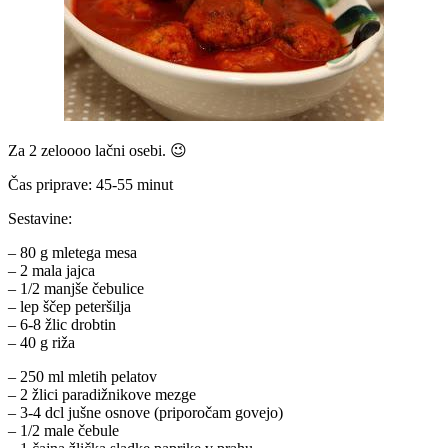
Za 2 zeloooo lačni osebi. 😉
Čas priprave: 45-55 minut
Sestavine:
– 80 g mletega mesa
– 2 mala jajca
– 1/2 manjše čebulice
– lep ščep peteršilja
– 6-8 žlic drobtin
– 40 g riža
– 250 ml mletih pelatov
– 2 žlici paradižnikove mezge
– 3-4 dcl jušne osnove (priporočam govejo)
– 1/2 male čebule