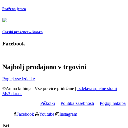
Pražena jetrca
Carski praženec – šmorn
Facebook
Najbolj prodajano v trgovini
Poglej vse izdelke
©Anina kuhinja
|
Vse pravice pridržane
|
Izdelava spletne strani
Ms3 d.o.o.
Piškotki
Politika zasebnosti
Pogoji nakupa
Facebook
Youtube
Instagram
Išči