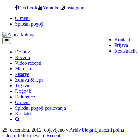
Skip
Facebook
Youtube
Instagram
to
O meni
content
Splošni pogoji
Kontakt
Prijava
Registracija
Domov
Recepti
Video recepti
Mamica
Pisarije
Zdrava & lepa
Trgovina
Dogodki
Reference
O meni
Splošni pogoji poslovanja
Kontakt
25. decembra, 2012, objavljeno v
Arhiv bloga Ljubezni polna
skleda
,
Jedi z mesom
,
Recepti