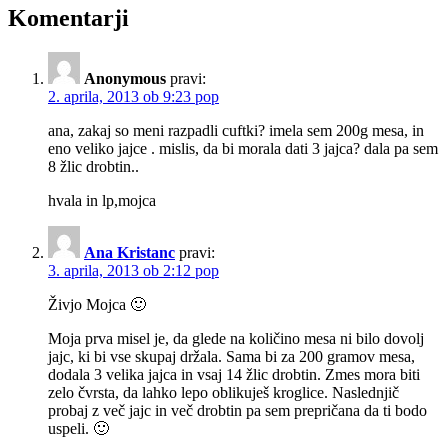
Komentarji
Anonymous
pravi:
2. aprila, 2013 ob 9:23 pop
ana, zakaj so meni razpadli cuftki? imela sem 200g mesa, in
eno veliko jajce . mislis, da bi morala dati 3 jajca? dala pa sem
8 žlic drobtin..
hvala in lp,mojca
Ana Kristanc
pravi:
3. aprila, 2013 ob 2:12 pop
Živjo Mojca 🙂
Moja prva misel je, da glede na količino mesa ni bilo dovolj
jajc, ki bi vse skupaj držala. Sama bi za 200 gramov mesa,
dodala 3 velika jajca in vsaj 14 žlic drobtin. Zmes mora biti
zelo čvrsta, da lahko lepo oblikuješ kroglice. Naslednjič
probaj z več jajc in več drobtin pa sem prepričana da ti bodo
uspeli. 🙂