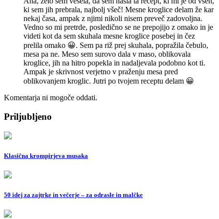
Ana, zelo sem vesela, da sem našla ta recept, ki mi je od vseh,
ki sem jih prebrala, najbolj všeč! Mesne kroglice delam že kar
nekaj časa, ampak z njimi nikoli nisem preveč zadovoljna.
Vedno so mi pretrde, posledično se ne prepojijo z omako in je
videti kot da sem skuhala mesne kroglice posebej in čez
prelila omako 😀. Sem pa riž prej skuhala, popražila čebulo,
mesa pa ne. Meso sem surovo dala v maso, oblikovala
kroglice, jih na hitro popekla in nadaljevala podobno kot ti.
Ampak je skrivnost verjetno v praženju mesa pred
oblikovanjem kroglic. Jutri po tvojem receptu delam 😀
Komentarja ni mogoče oddati.
Priljubljeno
Klasična krompirjeva musaka
50 idej za zajtrke in večerje – za odrasle in malčke