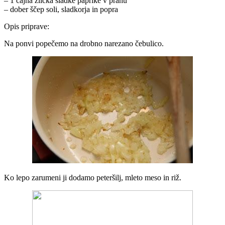
– 1 čajna žlička sladke paprike v prahu
– dober ščep soli, sladkorja in popra
Opis priprave:
Na ponvi popečemo na drobno narezano čebulico.
Ko lepo zarumeni ji dodamo peteršilj, mleto meso in riž.