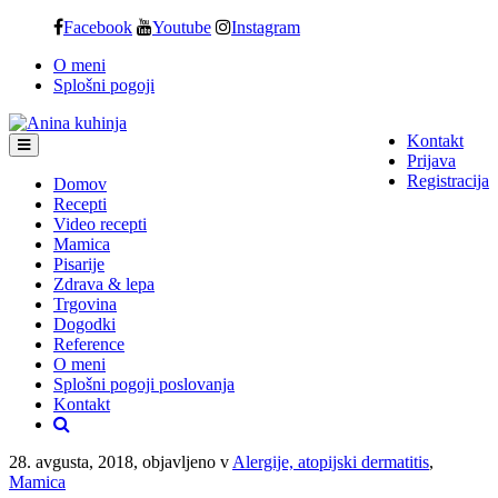
Skip
Facebook
Youtube
Instagram
to
O meni
content
Splošni pogoji
Kontakt
Prijava
Registracija
Domov
Recepti
Video recepti
Mamica
Pisarije
Zdrava & lepa
Trgovina
Dogodki
Reference
O meni
Splošni pogoji poslovanja
Kontakt
28. avgusta, 2018, objavljeno v
Alergije, atopijski dermatitis
,
Mamica