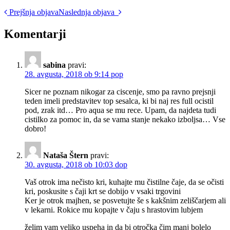
Post
Prejšnja objava
Naslednja objava
navigation
Komentarji
sabina
pravi:
28. avgusta, 2018 ob 9:14 pop
Sicer ne poznam nikogar za ciscenje, smo pa ravno prejsnji
teden imeli predstavitev top sesalca, ki bi naj res full ocistil
pod, zrak itd… Pro aqua se mu rece. Upam, da najdeta tudi
cistilko za pomoc in, da se vama stanje nekako izboljsa… Vse
dobro!
Nataša Štern
pravi:
30. avgusta, 2018 ob 10:03 dop
Vaš otrok ima nečisto kri, kuhajte mu čistilne čaje, da se očisti
kri, poskusite s čaji krt se dobijo v vsaki trgovini
Ker je otrok majhen, se posvetujte še s kakšnim zeliščarjem ali
v lekarni. Rokice mu kopajte v čaju s hrastovim lubjem
želim vam veliko uspeha in da bi otročka čim manj bolelo