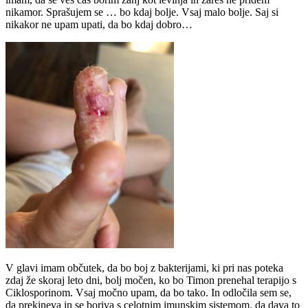
nikamor. Sprašujem se … bo kdaj bolje. Vsaj malo bolje. Saj si
nikakor ne upam upati, da bo kdaj dobro…
V glavi imam občutek, da bo boj z bakterijami, ki pri nas poteka
zdaj že skoraj leto dni, bolj močen, ko bo Timon prenehal terapijo s
Ciklosporinom. Vsaj močno upam, da bo tako. In odločila sem se,
da prekineva in se boriva s celotnim imunskim sistemom, da dava to