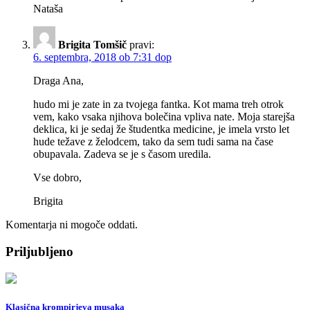
Nataša
Brigita Tomšič
pravi:
6. septembra, 2018 ob 7:31 dop
Draga Ana,
hudo mi je zate in za tvojega fantka. Kot mama treh otrok
vem, kako vsaka njihova bolečina vpliva nate. Moja starejša
deklica, ki je sedaj že študentka medicine, je imela vrsto let
hude težave z želodcem, tako da sem tudi sama na čase
obupavala. Zadeva se je s časom uredila.
Vse dobro,
Brigita
Komentarja ni mogoče oddati.
Priljubljeno
Klasična krompirjeva musaka