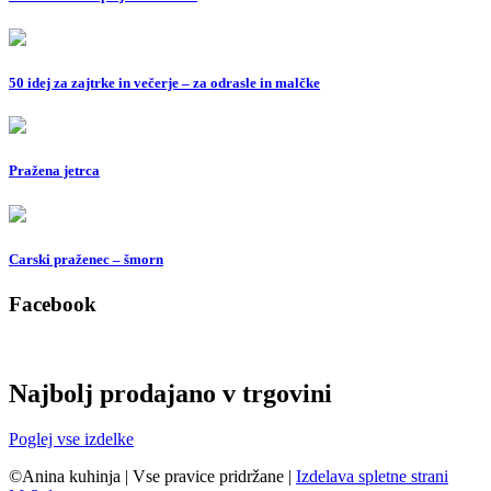
50 idej za zajtrke in večerje – za odrasle in malčke
Pražena jetrca
Carski praženec – šmorn
Facebook
Najbolj prodajano v trgovini
Poglej vse izdelke
©Anina kuhinja
|
Vse pravice pridržane
|
Izdelava spletne strani