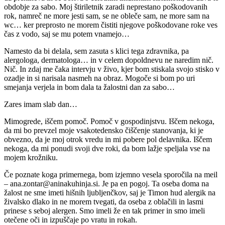
obdobje za sabo. Moj štiriletnik zaradi neprestano poškodovanih
rok, namreč ne more jesti sam, se ne obleče sam, ne more sam na
wc… ker preprosto ne morem čistiti njegove poškodovane roke ves
čas z vodo, saj se mu potem vnamejo…
Namesto da bi delala, sem zasuta s klici tega zdravnika, pa
alergologa, dermatologa… in v celem dopoldnevu ne naredim nič.
Nič. In zdaj me čaka intervju v živo, kjer bom stiskala svojo stisko v
ozadje in si narisala nasmeh na obraz. Mogoče si bom po uri
smejanja verjela in bom dala ta žalostni dan za sabo…
Zares imam slab dan…
Mimogrede, iščem pomoč. Pomoč v gospodinjstvu. Iščem nekoga,
da mi bo prevzel moje vsakotedensko čiščenje stanovanja, ki je
obvezno, da je moj otrok vredu in mi pobere pol delavnika. Iščem
nekoga, da mi ponudi svoji dve roki, da bom lažje speljala vse na
mojem krožniku.
Če poznate koga primernega, bom izjemno vesela sporočila na meil
–
ana.zontar@aninakuhinja.si
. Je pa en pogoj. Ta oseba doma na
žalost ne sme imeti hišnih ljubljenčkov, saj je Timon hud alergik na
živalsko dlako in ne morem tvegati, da oseba z oblačili in lasmi
prinese s seboj alergen. Smo imeli že en tak primer in smo imeli
otečene oči in izpuščaje po vratu in rokah.