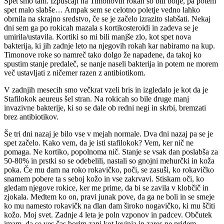
Spet smo tam. Izpuščaji na Timonovih rokah so bili bolje, pa potem
spet malo slabše… Ampak sem se celotno poletje vedno lahko
obrnila na skrajno sredstvo, če se je začelo izrazito slabšati. Nekaj
dni sem ga po rokicah mazala s kortikosteroidi in zadeva se je
umirila/ustavila. Kortiki so mi bili manjše zlo, kot spet nova
bakterija, ki jih zadnje leto na njegovih rokah kar nabiramo na kup.
Timonove roke so namreč tako dolgo že napadene, da takoj ko
spustim stanje predaleč, se nanje naseli bakterija in potem ne morem
več ustavljati z ničemer razen z antibiotikom.
V zadnjih mesecih smo večkrat vzeli bris in izgledalo je kot da je
Stafilokok aeureus šel stran. Na rokicah so bile druge manj
invazivne bakterije, ki so se dale ob redni negi in skrbi, bremzati
brez antibiotikov.
Še tri dni nazaj je bilo vse v mejah normale. Dva dni nazaj pa se je
spet začelo. Kako vem, da je isti stafilokok? Vem, ker nič ne
pomaga. Ne kortiko, popolnoma nič. Stanje se vsak dan poslabša za
50-80% in prstki so se odebelili, nastali so gnojni mehurčki in koža
poka. Če mu dam na roko rokavičko, poči, se zasuši, ko rokavičko
snamem pobere ta s seboj kožo in vse zakrvavi. Stiskam oči, ko
gledam njegove rokice, ker me prime, da bi se zavila v klobčič in
zjokala. Medtem ko on, pravi junak pove, da ga ne boli in se smeje
ko mu namesto rokavičk na dlan dam široko nogavičko, ki mu ščiti
kožo. Moj svet. Zadnje 4 leta je poln vzponov in padcev. Občutek
imam, da se ves čas borim zanj kot levinja in zares ne pridem