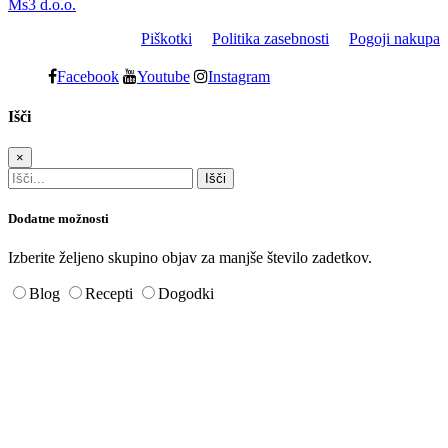
Ms3 d.o.o.
Piškotki
Politika zasebnosti
Pogoji nakupa
Facebook
Youtube
Instagram
Išči
×
Dodatne možnosti
Izberite željeno skupino objav za manjše število zadetkov.
Blog
Recepti
Dogodki