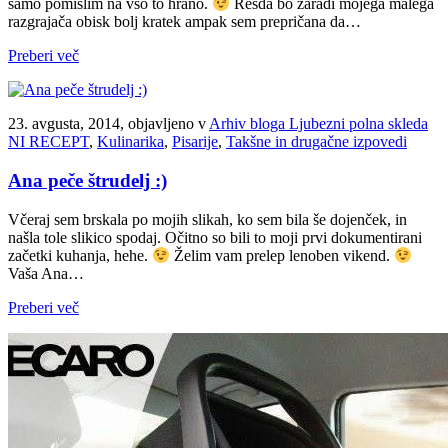
samo pomislim na vso to hrano.
Resda bo zaradi mojega malega
razgrajača obisk bolj kratek ampak sem prepričana da…
Preberi več
23. avgusta, 2014, objavljeno v
Arhiv bloga Ljubezni polna skleda
NI RECEPT
,
Kulinarika
,
Pisarije
,
Takšne in drugačne izpovedi
Ana peče štrudelj :)
Včeraj sem brskala po mojih slikah, ko sem bila še dojenček, in
našla tole slikico spodaj. Očitno so bili to moji prvi dokumentirani
začetki kuhanja, hehe.
Želim vam prelep lenoben vikend.
Vaša Ana…
Preberi več