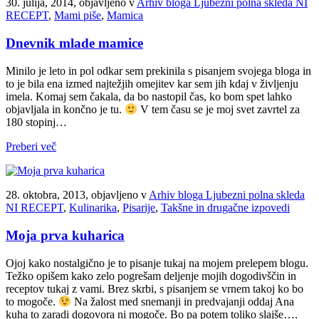
30. julija, 2014, objavljeno v
Arhiv bloga Ljubezni polna skleda NI
RECEPT
,
Mami piše
,
Mamica
Dnevnik mlade mamice
Minilo je leto in pol odkar sem prekinila s pisanjem svojega bloga in
to je bila ena izmed najtežjih omejitev kar sem jih kdaj v življenju
imela. Komaj sem čakala, da bo nastopil čas, ko bom spet lahko
objavljala in končno je tu.
V tem času se je moj svet zavrtel za
180 stopinj…
Preberi več
28. oktobra, 2013, objavljeno v
Arhiv bloga Ljubezni polna skleda
NI RECEPT
,
Kulinarika
,
Pisarije
,
Takšne in drugačne izpovedi
Moja prva kuharica
Ojoj kako nostalgično je to pisanje tukaj na mojem prelepem blogu.
Težko opišem kako zelo pogrešam deljenje mojih dogodivščin in
receptov tukaj z vami. Brez skrbi, s pisanjem se vrnem takoj ko bo
to mogoče.
Na žalost med snemanji in predvajanji oddaj Ana
kuha to zaradi dogovora ni mogoče. Bo pa potem toliko slajše….