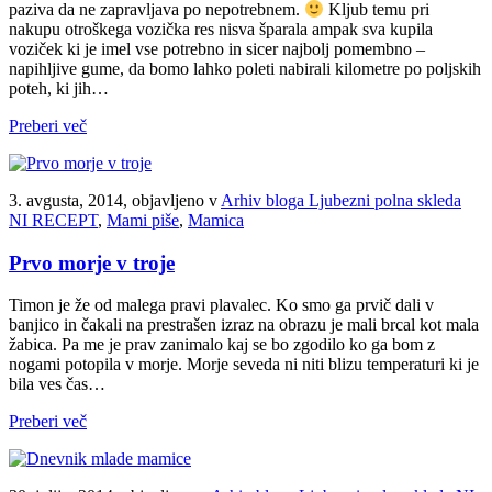
paziva da ne zapravljava po nepotrebnem.
Kljub temu pri
nakupu otroškega vozička res nisva šparala ampak sva kupila
voziček ki je imel vse potrebno in sicer najbolj pomembno –
napihljive gume, da bomo lahko poleti nabirali kilometre po poljskih
poteh, ki jih…
Preberi več
3. avgusta, 2014, objavljeno v
Arhiv bloga Ljubezni polna skleda
NI RECEPT
,
Mami piše
,
Mamica
Prvo morje v troje
Timon je že od malega pravi plavalec. Ko smo ga prvič dali v
banjico in čakali na prestrašen izraz na obrazu je mali brcal kot mala
žabica. Pa me je prav zanimalo kaj se bo zgodilo ko ga bom z
nogami potopila v morje. Morje seveda ni niti blizu temperaturi ki je
bila ves čas…
Preberi več