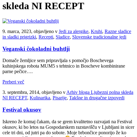
skleda NI RECEPT
9. marca, 2023, objavljeno v
Jedi za alergike
,
Kruhi
,
Razne sladice
in sladki prigrizki
,
Recepti
,
Sladice
,
Slovenske tradicionalne jedi
Veganski čokoladni buhtlji
Domače žemljice sem pripravljala s pomočjo Boschevega
kuhinjskega robota MUM5 s tehtnico in Boscheve kombinirane
parne pečice….
Preberi več
3. septembra, 2014, objavljeno v
Arhiv bloga Ljubezni polna skleda
NI RECEPT
,
Kulinarika
,
Pisarije
,
Takšne in drugačne izpovedi
Festival okusov
Iskreno že komaj čakam, da se grem kvalitetno razvajati na Festival
okusov, ki bo letos na Gospodarskem razstavišču v Ljubljani in sicer
cele tri dni, od jutri pa do sobote. Moje brbončice ponorijo že ko