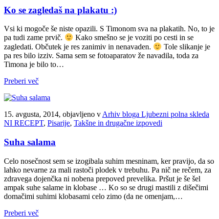
Ko se zagledaš na plakatu :)
Vsi ki mogoče še niste opazili. S Timonom sva na plakatih. No, to je
pa tudi zame prvič.
Kako smešno se je voziti po cesti in se
zagledati. Občutek je res zanimiv in nenavaden.
Tole slikanje je
pa res bilo izziv. Sama sem se fotoaparatov že navadila, toda za
Timona je bilo to…
Preberi več
15. avgusta, 2014, objavljeno v
Arhiv bloga Ljubezni polna skleda
NI RECEPT
,
Pisarije
,
Takšne in drugačne izpovedi
Suha salama
Celo nosečnost sem se izogibala suhim mesninam, ker pravijo, da so
lahko nevarne za mali rastoči plodek v trebuhu. Pa nič ne rečem, za
zdravega dojenčka ni nobena prepoved prevelika. Pršut je še šel
ampak suhe salame in klobase … Ko so se drugi mastili z dišečimi
domačimi suhimi klobasami celo zimo (da ne omenjam,…
Preberi več