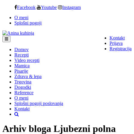
Skip
Facebook
Youtube
Instagram
to
O meni
content
Splošni pogoji
Kontakt
Prijava
Registracija
Domov
Recepti
Video recepti
Mamica
Pisarije
Zdrava & lepa
Trgovina
Dogodki
Reference
O meni
Splošni pogoji poslovanja
Kontakt
Arhiv bloga Ljubezni polna