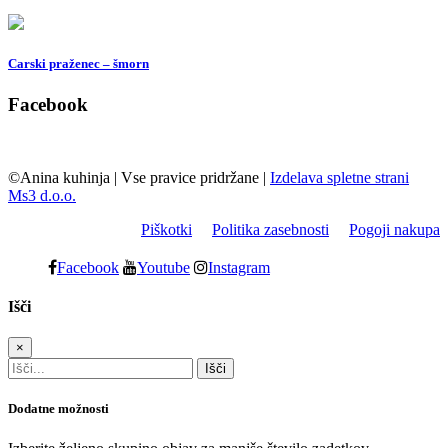
Carski praženec – šmorn
Facebook
©Anina kuhinja
|
Vse pravice pridržane
|
Izdelava spletne strani
Ms3 d.o.o.
Piškotki
Politika zasebnosti
Pogoji nakupa
Facebook
Youtube
Instagram
Išči
×
Dodatne možnosti