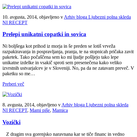
10. avgusta, 2014, objavljeno v
Arhiv bloga Ljubezni polna skleda
NI RECEPT
Prelepi unikatni copatki in sovica
Ni boljšega kot prihod iz morja in še preden se lotiš vrveža
razpakiravanja in pospravljanja, pranja, te na stopnicah pričaka zavit
paketek. Tako počaščena sem ko mi ljudje pošljejo tako lepe
unikatne izdelke in vsakič sproti sem presenečena kako veliko
izvrstnih ustvarjalcev je v Sloveniji. No, pa da ne zatavam preveč. V
paketku so me…
Preberi več
8. avgusta, 2014, objavljeno v
Arhiv bloga Ljubezni polna skleda
NI RECEPT
,
Mami piše
,
Mamica
Vozički
Z dragim sva gorenjsko naravnana kar se tiče financ in vedno