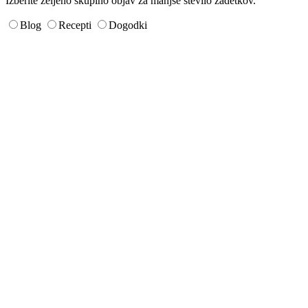
Izberite željeno skupino objav za manjše število zadetkov.
Blog
Recepti
Dogodki