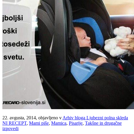
22. avgusta, 2014, objavljeno v
Arhiv bloga Ljubezni polna skleda
NI RECEPT
,
Mami piše
,
Mamica
,
Pisarije
,
Takšne in drugačne
izpovedi