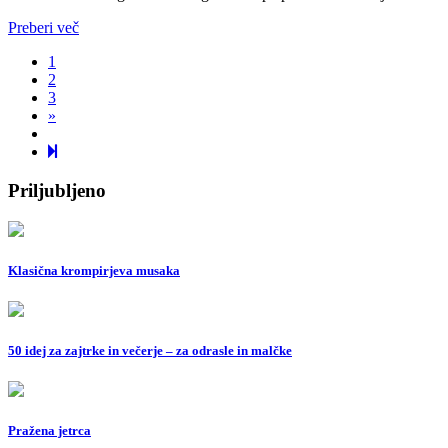
Preberi več
1
2
3
Next
»
page
8
Priljubljeno
Klasična krompirjeva musaka
50 idej za zajtrke in večerje – za odrasle in malčke
Pražena jetrca