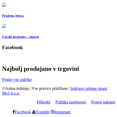
Pražena jetrca
Carski praženec – šmorn
Facebook
Najbolj prodajano v trgovini
Poglej vse izdelke
©Anina kuhinja
|
Vse pravice pridržane
|
Izdelava spletne strani
Ms3 d.o.o.
Piškotki
Politika zasebnosti
Pogoji nakupa
Facebook
Youtube
Instagram