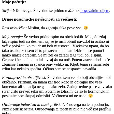
Moje počutje:
Strije:
Nič novega. Še vedno se pridno mažem z
negovalnim oljem
.
Druge nosečniščke nevšečnosti ali všečnosti:
Rast trebuščka:
Mislim, da zgornja slika pove vse.
Moje spanje:
Še vedno pridno spim na obeh bokih. Mogoče zdaj
lažje spim tudi na desnem, saj se je mali obrnil navzdol in očitno ni
več v položaju ko mu desni bok ni ustrezal. Vsekakor upam, da bo
tako ostalo, ker sem čisto presrečna da imam izbiro in se ponoči
lahko malce obračam. Se mi zdi da zaradi tega tudi bolje spim.
Čeprav iskreno hodim lulat vsaj 4x na noč. Potem zraven dodam še
zbujanje Timona in spanca prav veliko ni. Kljub temu se sama sebi
zdim kar nekako spočita. Očitno sem se nespanca navadila.
Pozabljivost in občutljivost:
Še vedno sem veliko bolj občutljiva kot
običajno. Priznam, da imam kar trdo kožo in običajno me vsak
komentar ali situacija ne gane tako zelo. Zadnje tedne pa se za vsako
stvar čisto preveč sekiram. Potem se tolažim, da so to hormončki in
poskusim vse skupaj odmisliti. Večinoma mi ne uspe.
Otrdevanje trebuščka in nizek pritisk
: Nič novega na tem področju.
Nizek pririsk ostaja. Otredevanja ta teden ni bilo nič več kot prejšnji
teden.