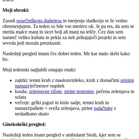
Moji obroki:
Zaradi
nosečniškega diabetesa
in merjenja sladkorja se še vedno
obremenjujem. Ta teden so bile vse meritve ok. Je pa res, da sem se
merila malce manj in sicer bolj ali manj na tešče. Čez dan sem
namreč veliko kuhala in pekla za nek prihajajoči projekt in sem
seveda jedi morala preizkusiti.
Naslednji pregled imam čez dober teden. Me kar malo skrbi kako
bo.
Moji tedenski najljubši ostajajo enaki:
zajtrki: temni kruh z maslom/mleko, kruh z domačimi
sirnimi
namazi
/ječmenov napitek
kosila:
zelenjavne rižote
,
pirine testenine
, pečena zelenjava in
solata
večerje: grški jogurt in kislo sadje, temni kruh in
namazi/paštete + sveža zelenjava, pirine
palačinke
z
nesladkano skuto
Ginekološki pregled:
Naslednji teden imam pregled v ambulanti Strah, kjer sem se