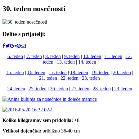
30. teden nosečnosti
Delite s prijatelji:
6. teden
|
7. teden
|
8. teden
|
9. teden
|
10. teden
|
11. teden
|
12.
teden
|
13. teden
|
14. teden
15. teden
|
16. teden
|
17. teden
|
18. teden
|
19. teden
|
20. teden
|
21. teden
|
22. teden
|
23. teden
24. teden
|
25. teden
|
26. teden
|
27. teden
|
28. teden
|
29. teden
Koliko kilogramov sem pridobila:
+8
Velikost dojenčka:
približno 36-40 cm