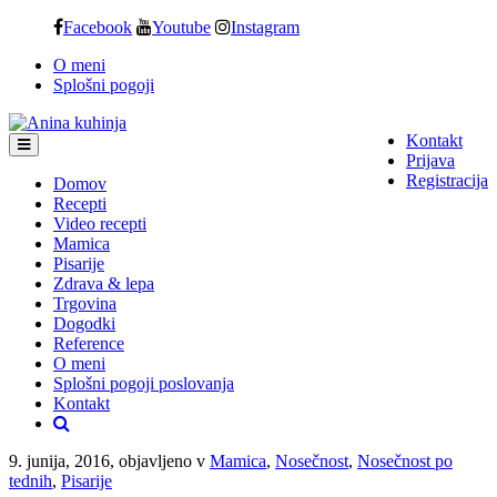
Skip
Facebook
Youtube
Instagram
to
O meni
content
Splošni pogoji
Kontakt
Prijava
Registracija
Domov
Recepti
Video recepti
Mamica
Pisarije
Zdrava & lepa
Trgovina
Dogodki
Reference
O meni
Splošni pogoji poslovanja
Kontakt
9. junija, 2016, objavljeno v
Mamica
,
Nosečnost
,
Nosečnost po
tednih
,
Pisarije