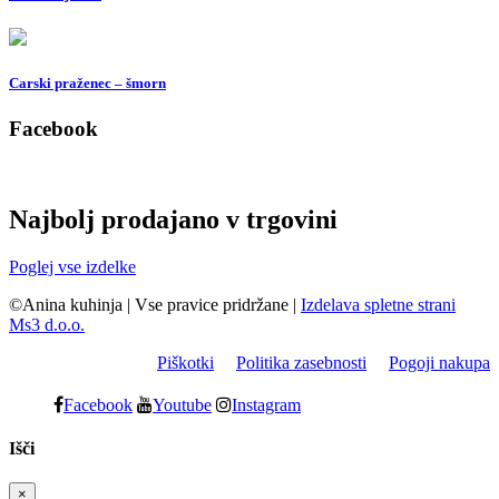
Carski praženec – šmorn
Facebook
Najbolj prodajano v trgovini
Poglej vse izdelke
©Anina kuhinja
|
Vse pravice pridržane
|
Izdelava spletne strani
Ms3 d.o.o.
Piškotki
Politika zasebnosti
Pogoji nakupa
Facebook
Youtube
Instagram
Išči
×