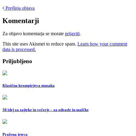
Post
Prejšnja objava
navigation
Komentarji
Za objavo komentarja se morate
prijaviti
.
This site uses Akismet to reduce spam.
Learn how your comment
data is processed.
Priljubljeno
Klasična krompirjeva musaka
50 idej za zajtrke in večerje – za odrasle in malčke
Pražena jetrca