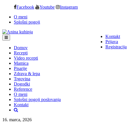
Skip
Facebook
Youtube
Instagram
to
O meni
content
Splošni pogoji
Kontakt
Prijava
Registracija
Domov
Recepti
Video recepti
Mamica
Pisarije
Zdrava & lepa
Trgovina
Dogodki
Reference
O meni
Splošni pogoji poslovanja
Kontakt
16. marca, 2026