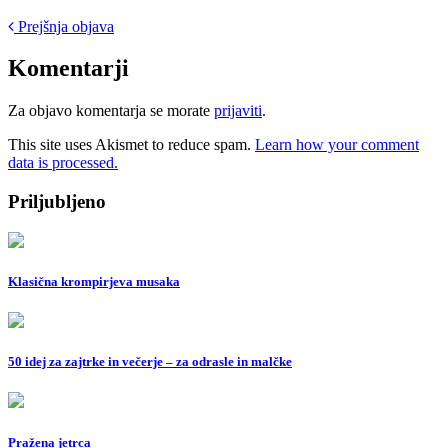
Post
Prejšnja objava
navigation
Komentarji
Za objavo komentarja se morate
prijaviti
.
This site uses Akismet to reduce spam.
Learn how your comment
data is processed.
Priljubljeno
Klasična krompirjeva musaka
50 idej za zajtrke in večerje – za odrasle in malčke
Pražena jetrca