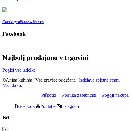
Carski praženec – šmorn
Facebook
Najbolj prodajano v trgovini
Poglej vse izdelke
©Anina kuhinja
|
Vse pravice pridržane
|
Izdelava spletne strani
Ms3 d.o.o.
Piškotki
Politika zasebnosti
Pogoji nakupa
Facebook
Youtube
Instagram
Išči
×