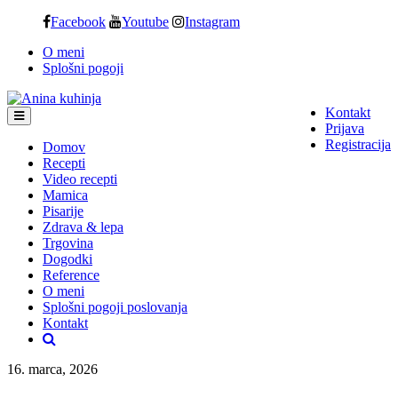
Skip
Facebook
Youtube
Instagram
to
O meni
content
Splošni pogoji
Kontakt
Prijava
Registracija
Domov
Recepti
Video recepti
Mamica
Pisarije
Zdrava & lepa
Trgovina
Dogodki
Reference
O meni
Splošni pogoji poslovanja
Kontakt
16. marca, 2026