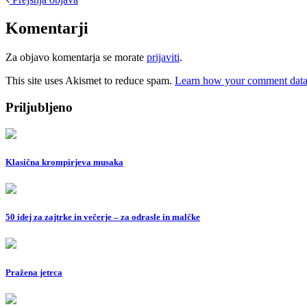
Post
navigation
Komentarji
Za objavo komentarja se morate
prijaviti
.
This site uses Akismet to reduce spam.
Learn how your comment data 
Priljubljeno
Klasična krompirjeva musaka
50 idej za zajtrke in večerje – za odrasle in malčke
Pražena jetrca