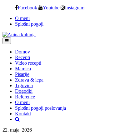
Skip
Facebook
Youtube
Instagram
to
O meni
content
Splošni pogoji
Domov
Recepti
Video recepti
Mamica
Pisarije
Zdrava & lepa
Trgovina
Dogodki
Reference
O meni
Splošni pogoji poslovanja
Kontakt
22. maja, 2026