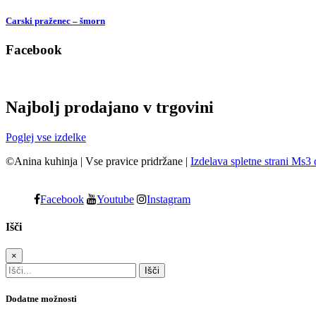
Carski praženec – šmorn
Facebook
Najbolj prodajano v trgovini
Poglej vse izdelke
©Anina kuhinja
|
Vse pravice pridržane
|
Izdelava spletne strani Ms3 
Facebook
Youtube
Instagram
Išči
×
Dodatne možnosti