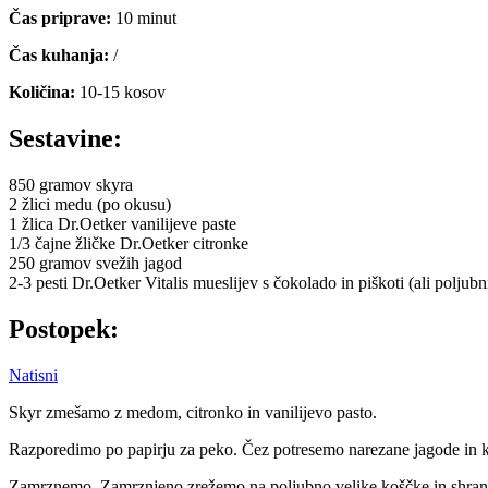
Čas priprave:
10 minut
Čas kuhanja:
/
Količina:
10-15 kosov
Sestavine:
850 gramov skyra
2 žlici medu (po okusu)
1 žlica Dr.Oetker vanilijeve paste
1/3 čajne žličke Dr.Oetker citronke
250 gramov svežih jagod
2-3 pesti Dr.Oetker Vitalis mueslijev s čokolado in piškoti (ali poljubn
Postopek:
Natisni
Skyr zmešamo z medom, citronko in vanilijevo pasto.
Razporedimo po papirju za peko. Čez potresemo narezane jagode in 
Zamrznemo. Zamrznjeno zrežemo na poljubno velike koščke in shrani