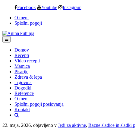
Skip
Facebook
Youtube
Instagram
to
O meni
content
Splošni pogoji
Domov
Recepti
Video recepti
Mamica
Pisarije
Zdrava & lepa
Trgovina
Dogodki
Reference
O meni
Splošni pogoji poslovanja
Kontakt
22. maja, 2026, objavljeno v
Jedi za aktivne
,
Razne sladice in sladki p