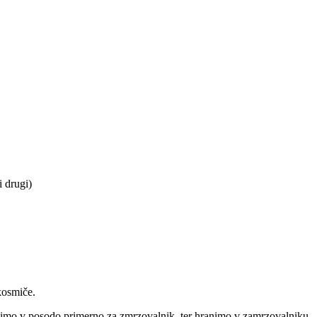
i drugi)
kosmiče.
mo v posodo primerno za zmrzovalnik, ter hranimo v zamrzovalniku.