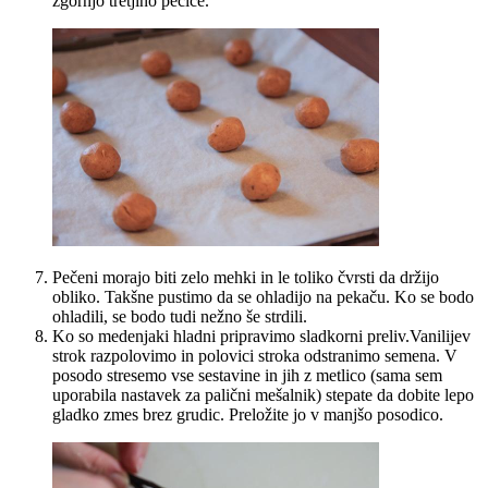
zgornjo tretjino pečice.
Pečeni morajo biti zelo mehki in le toliko čvrsti da držijo
obliko. Takšne pustimo da se ohladijo na pekaču. Ko se bodo
ohladili, se bodo tudi nežno še strdili.
Ko so medenjaki hladni pripravimo sladkorni preliv.Vanilijev
strok razpolovimo in polovici stroka odstranimo semena. V
posodo stresemo vse sestavine in jih z metlico (sama sem
uporabila nastavek za palični mešalnik) stepate da dobite lepo
gladko zmes brez grudic. Preložite jo v manjšo posodico.