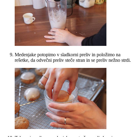
Medenjake potopimo v sladkorni preliv in položimo na
rešetke, da odvečni preliv steče stran in se preliv nežno strdi.