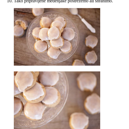
Tako pripravljene medenjake postrežemo ali shranimo.