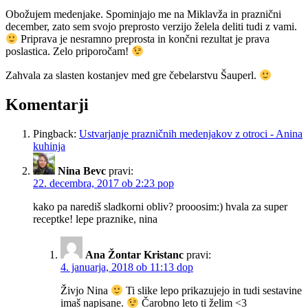
Obožujem medenjake. Spominjajo me na Miklavža in praznični
december, zato sem svojo preprosto verzijo želela deliti tudi z vami.
Priprava je nesramno preprosta in končni rezultat je prava
poslastica. Zelo priporočam!
Zahvala za slasten kostanjev med gre čebelarstvu Šauperl.
Komentarji
Pingback:
Ustvarjanje prazničnih medenjakov z otroci - Anina
kuhinja
Nina Bevc
pravi:
22. decembra, 2017 ob 2:23 pop
kako pa narediš sladkorni obliv? prooosim:) hvala za super
receptke! lepe praznike, nina
Ana Žontar Kristanc
pravi:
4. januarja, 2018 ob 11:13 dop
Živjo Nina
Ti slike lepo prikazujejo in tudi sestavine
imaš napisane.
Čarobno leto ti želim <3