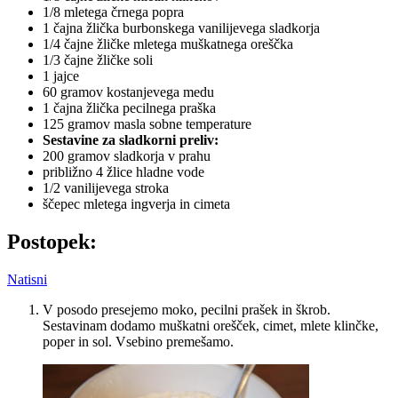
1/8 mletega črnega popra
1 čajna žlička burbonskega vanilijevega sladkorja
1/4 čajne žličke mletega muškatnega oreščka
1/3 čajne žličke soli
1 jajce
60 gramov kostanjevega medu
1 čajna žlička pecilnega praška
125 gramov masla sobne temperature
Sestavine za sladkorni preliv:
200 gramov sladkorja v prahu
približno 4 žlice hladne vode
1/2 vanilijevega stroka
ščepec mletega ingverja in cimeta
Postopek:
Natisni
V posodo presejemo moko, pecilni prašek in škrob.
Sestavinam dodamo muškatni orešček, cimet, mlete klinčke,
poper in sol. Vsebino premešamo.