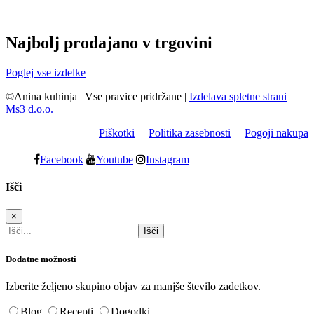
Najbolj prodajano v trgovini
Poglej vse izdelke
©Anina kuhinja
|
Vse pravice pridržane
|
Izdelava spletne strani
Ms3 d.o.o.
Piškotki
Politika zasebnosti
Pogoji nakupa
Facebook
Youtube
Instagram
Išči
×
Dodatne možnosti
Izberite željeno skupino objav za manjše število zadetkov.
Blog
Recepti
Dogodki