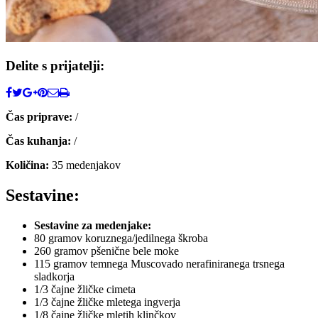
Delite s prijatelji:
Čas priprave:
/
Čas kuhanja:
/
Količina:
35 medenjakov
Sestavine:
Sestavine za medenjake:
80 gramov koruznega/jedilnega škroba
260 gramov pšenične bele moke
115 gramov temnega Muscovado nerafiniranega trsnega
sladkorja
1/3 čajne žličke cimeta
1/3 čajne žličke mletega ingverja
1/8 čajne žličke mletih klinčkov