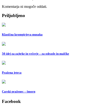
Komentarja ni mogoče oddati.
Priljubljeno
Klasična krompirjeva musaka
50 idej za zajtrke in večerje – za odrasle in malčke
Pražena jetrca
Carski praženec – šmorn
Facebook