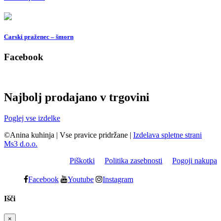
Carski praženec – šmorn
Facebook
Najbolj prodajano v trgovini
Poglej vse izdelke
©Anina kuhinja
|
Vse pravice pridržane
|
Izdelava spletne strani
Ms3 d.o.o.
Piškotki
Politika zasebnosti
Pogoji nakupa
Facebook
Youtube
Instagram
Išči
×