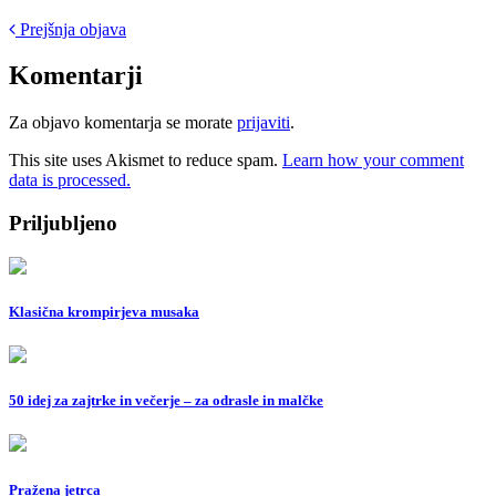
Post
Prejšnja objava
navigation
Komentarji
Za objavo komentarja se morate
prijaviti
.
This site uses Akismet to reduce spam.
Learn how your comment
data is processed.
Priljubljeno
Klasična krompirjeva musaka
50 idej za zajtrke in večerje – za odrasle in malčke
Pražena jetrca