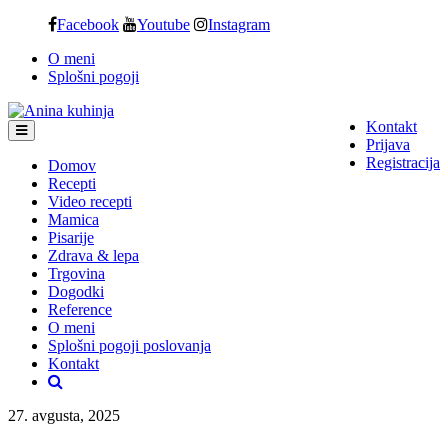
Skip
Facebook
Youtube
Instagram
to
O meni
content
Splošni pogoji
Kontakt
Prijava
Registracija
Domov
Recepti
Video recepti
Mamica
Pisarije
Zdrava & lepa
Trgovina
Dogodki
Reference
O meni
Splošni pogoji poslovanja
Kontakt
27. avgusta, 2025