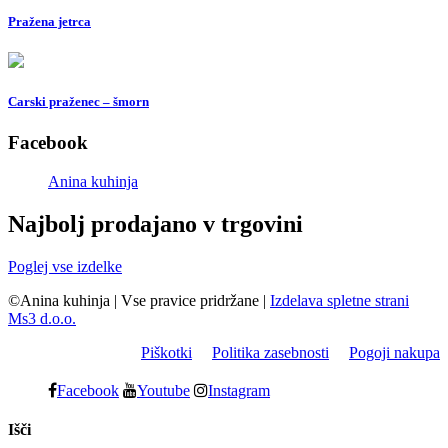
Pražena jetrca
Carski praženec – šmorn
Facebook
Anina kuhinja
Najbolj prodajano v trgovini
Poglej vse izdelke
©Anina kuhinja
|
Vse pravice pridržane
|
Izdelava spletne strani
Ms3 d.o.o.
Piškotki
Politika zasebnosti
Pogoji nakupa
Facebook
Youtube
Instagram
Išči