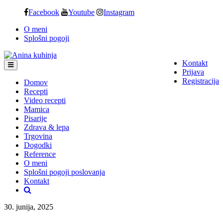
Skip
Facebook
Youtube
Instagram
to
O meni
content
Splošni pogoji
Kontakt
Prijava
Registracija
Domov
Recepti
Video recepti
Mamica
Pisarije
Zdrava & lepa
Trgovina
Dogodki
Reference
O meni
Splošni pogoji poslovanja
Kontakt
30. junija, 2025