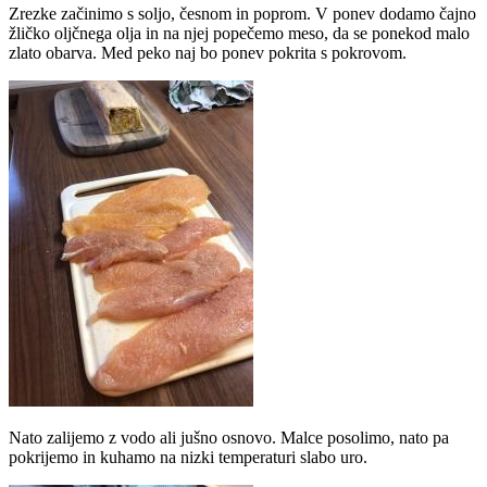
Zrezke začinimo s soljo, česnom in poprom. V ponev dodamo čajno
žličko oljčnega olja in na njej popečemo meso, da se ponekod malo
zlato obarva. Med peko naj bo ponev pokrita s pokrovom.
Nato zalijemo z vodo ali jušno osnovo. Malce posolimo, nato pa
pokrijemo in kuhamo na nizki temperaturi slabo uro.