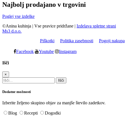
Najbolj prodajano v trgovini
Poglej vse izdelke
©Anina kuhinja
|
Vse pravice pridržane
|
Izdelava spletne strani
Ms3 d.o.o.
Piškotki
Politika zasebnosti
Pogoji nakupa
Facebook
Youtube
Instagram
Išči
×
Dodatne možnosti
Izberite željeno skupino objav za manjše število zadetkov.
Blog
Recepti
Dogodki