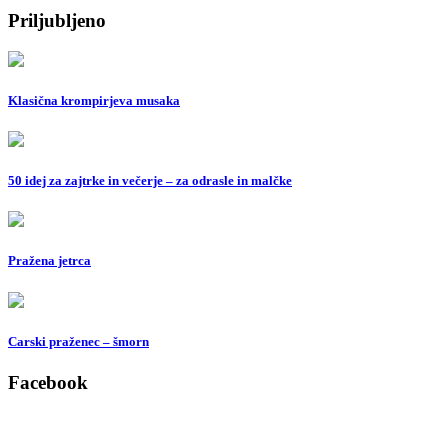
Priljubljeno
Klasična krompirjeva musaka
50 idej za zajtrke in večerje – za odrasle in malčke
Pražena jetrca
Carski praženec – šmorn
Facebook