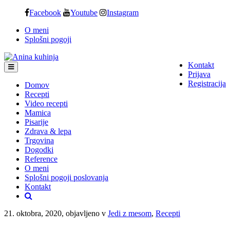
Skip
Facebook
Youtube
Instagram
to
O meni
content
Splošni pogoji
Kontakt
Prijava
Registracija
Domov
Recepti
Video recepti
Mamica
Pisarije
Zdrava & lepa
Trgovina
Dogodki
Reference
O meni
Splošni pogoji poslovanja
Kontakt
21. oktobra, 2020, objavljeno v
Jedi z mesom
,
Recepti