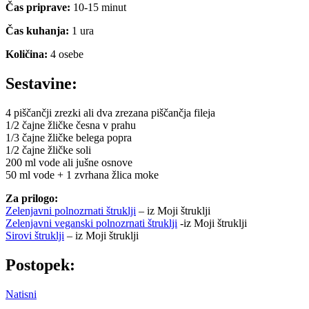
Čas priprave:
10-15 minut
Čas kuhanja:
1 ura
Količina:
4 osebe
Sestavine:
4 piščančji zrezki ali dva zrezana piščančja fileja
1/2 čajne žličke česna v prahu
1/3 čajne žličke belega popra
1/2 čajne žličke soli
200 ml vode ali jušne osnove
50 ml vode + 1 zvrhana žlica moke
Za prilogo:
Zelenjavni polnozrnati štruklji
– iz Moji štruklji
Zelenjavni veganski polnozrnati štruklji
-iz Moji štruklji
Sirovi štruklji
– iz Moji štruklji
Postopek:
Natisni