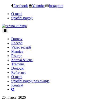
Skip
Facebook
Youtube
Instagram
to
O meni
content
Splošni pogoji
Domov
Recepti
Video recepti
Mamica
Pisarije
Zdrava & lepa
Trgovina
Dogodki
Reference
O meni
Splošni pogoji poslovanja
Kontakt
20. marca, 2026