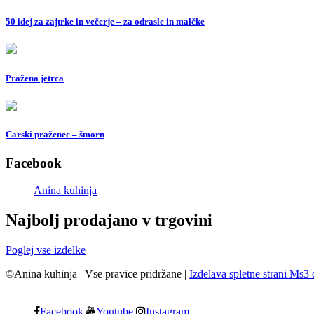
50 idej za zajtrke in večerje – za odrasle in malčke
Pražena jetrca
Carski praženec – šmorn
Facebook
Anina kuhinja
Najbolj prodajano v trgovini
Poglej vse izdelke
©Anina kuhinja
|
Vse pravice pridržane
|
Izdelava spletne strani Ms3 
Facebook
Youtube
Instagram