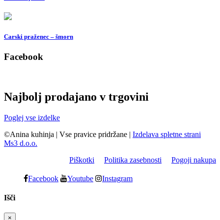
Carski praženec – šmorn
Facebook
Najbolj prodajano v trgovini
Poglej vse izdelke
©Anina kuhinja
|
Vse pravice pridržane
|
Izdelava spletne strani
Ms3 d.o.o.
Piškotki
Politika zasebnosti
Pogoji nakupa
Facebook
Youtube
Instagram
Išči
×