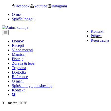
Skip
Facebook
Youtube
Instagram
to
O meni
content
Splošni pogoji
Kontakt
Prijava
Registracija
Domov
Recepti
Video recepti
Mamica
Pisarije
Zdrava & lepa
Trgovina
Dogodki
Reference
O meni
Splošni pogoji poslovanja
Kontakt
31. marca, 2026