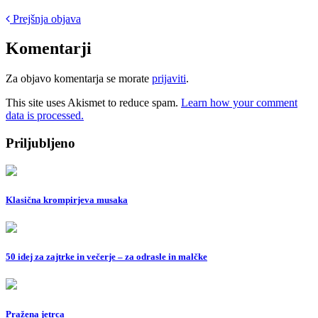
Post
Prejšnja objava
navigation
Komentarji
Za objavo komentarja se morate
prijaviti
.
This site uses Akismet to reduce spam.
Learn how your comment
data is processed.
Priljubljeno
Klasična krompirjeva musaka
50 idej za zajtrke in večerje – za odrasle in malčke
Pražena jetrca