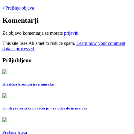
Post
Prejšnja objava
navigation
Komentarji
Za objavo komentarja se morate
prijaviti
.
This site uses Akismet to reduce spam.
Learn how your comment
data is processed.
Priljubljeno
Klasična krompirjeva musaka
50 idej za zajtrke in večerje – za odrasle in malčke
Pražena jetrca