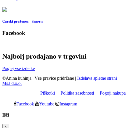
Carski praženec – šmorn
Facebook
Najbolj prodajano v trgovini
Poglej vse izdelke
©Anina kuhinja
|
Vse pravice pridržane
|
Izdelava spletne strani
Ms3 d.o.o.
Piškotki
Politika zasebnosti
Pogoji nakupa
Facebook
Youtube
Instagram
Išči
×