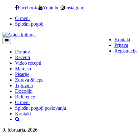
Skip
Facebook
Youtube
Instagram
to
O meni
content
Splošni pogoji
Kontakt
Prijava
Registracija
Domov
Recepti
Video recepti
Mamica
Pisarije
Zdrava & lepa
Trgovina
Dogodki
Reference
O meni
Splošni pogoji poslovanja
Kontakt
9. februarja, 2026