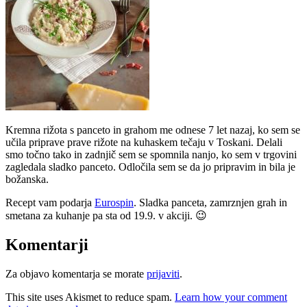
Kremna rižota s panceto in grahom me odnese 7 let nazaj, ko sem se
učila priprave prave rižote na kuhaskem tečaju v Toskani. Delali
smo točno tako in zadnjič sem se spomnila nanjo, ko sem v trgovini
zagledala sladko panceto. Odločila sem se da jo pripravim in bila je
božanska.
Recept vam podarja
Eurospin
. Sladka panceta, zamrznjen grah in
smetana za kuhanje pa sta od 19.9. v akciji. 😉
Komentarji
Za objavo komentarja se morate
prijaviti
.
This site uses Akismet to reduce spam.
Learn how your comment