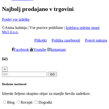
Najbolj prodajano v trgovini
Poglej vse izdelke
©Anina kuhinja
|
Vse pravice pridržane
|
Izdelava spletne strani
Ms3 d.o.o.
Piškotki
Politika zasebnosti
Pogoji nakupa
Facebook
Youtube
Instagram
Išči
×
Dodatne možnosti
Izberite željeno skupino objav za manjše število zadetkov.
Blog
Recepti
Dogodki