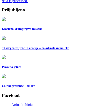
data is processed.
Priljubljeno
Klasična krompirjeva musaka
50 idej za zajtrke in večerje – za odrasle in malčke
Pražena jetrca
Carski praženec – šmorn
Facebook
Anina kuhinja