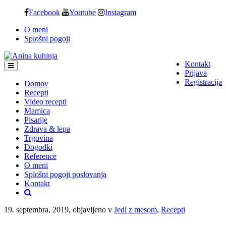
Skip
Facebook
Youtube
Instagram
to
O meni
content
Splošni pogoji
Kontakt
Prijava
Registracija
Domov
Recepti
Video recepti
Mamica
Pisarije
Zdrava & lepa
Trgovina
Dogodki
Reference
O meni
Splošni pogoji poslovanja
Kontakt
19. septembra, 2019, objavljeno v
Jedi z mesom
,
Recepti