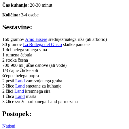
Čas kuhanja:
20-30 minut
Količina:
3-4 osebe
Sestavine:
160 gramov
Amo Essere
srednjezrnatega riža (ali arborio)
80 gramov
La Bottega del Gusto
sladke pancete
1 dcl belega suhega vina
1 rumena čebula
2 stroka česna
700-900 ml jušne osnove (ali vode)
1/3 čajne žličke soli
ščepec belega popra
2 pesti
Land
zamrznjenega graha
3 žlice
Land
smetane za kuhanje
2 žlici
Land
kremnega sira
1 žlica
Land
masla
3 žlice sveže naribanega Land parmezana
Postopek:
Natisni