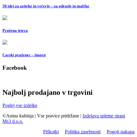
50 idej za zajtrke in večerje – za odrasle in malčke
Pražena jetrca
Carski praženec – šmorn
Facebook
Najbolj prodajano v trgovini
Poglej vse izdelke
©Anina kuhinja
|
Vse pravice pridržane
|
Izdelava spletne strani
Ms3 d.o.o.
Piškotki
Politika zasebnosti
Pogoji nakupa