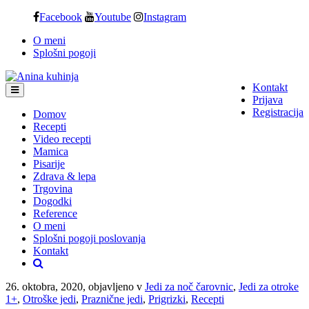
Skip
Facebook
Youtube
Instagram
to
O meni
content
Splošni pogoji
Kontakt
Prijava
Registracija
Domov
Recepti
Video recepti
Mamica
Pisarije
Zdrava & lepa
Trgovina
Dogodki
Reference
O meni
Splošni pogoji poslovanja
Kontakt
26. oktobra, 2020, objavljeno v
Jedi za noč čarovnic
,
Jedi za otroke
1+
,
Otroške jedi
,
Praznične jedi
,
Prigrizki
,
Recepti