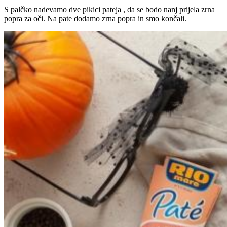
S palčko nadevamo dve pikici pateja , da se bodo nanj prijela zrna
popra za oči. Na pate dodamo zrna popra in smo končali.