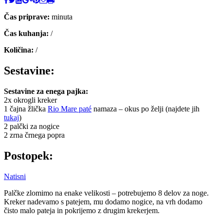
Čas priprave:
minuta
Čas kuhanja:
/
Količina:
/
Sestavine:
Sestavine za enega pajka:
2x okrogli kreker
1 čajna žlička
Rio Mare paté
namaza – okus po želji (najdete jih
tukaj
)
2 palčki za nogice
2 zrna črnega popra
Postopek:
Natisni
Palčke zlomimo na enake velikosti – potrebujemo 8 delov za noge.
Kreker nadevamo s patejem, mu dodamo nogice, na vrh dodamo
čisto malo pateja in pokrijemo z drugim krekerjem.