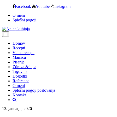
Skip
Facebook
Youtube
Instagram
to
O meni
content
Splošni pogoji
Domov
Recepti
Video recepti
Mamica
Pisarije
Zdrava & lepa
Trgovina
Dogodki
Reference
O meni
Splošni pogoji poslovanja
Kontakt
13. januarja, 2026