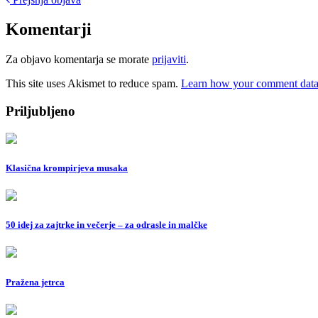
Post
navigation
Komentarji
Za objavo komentarja se morate
prijaviti
.
This site uses Akismet to reduce spam.
Learn how your comment data 
Priljubljeno
Klasična krompirjeva musaka
50 idej za zajtrke in večerje – za odrasle in malčke
Pražena jetrca