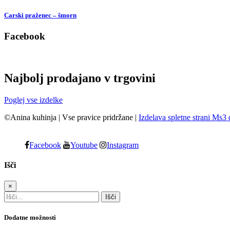
Carski praženec – šmorn
Facebook
Najbolj prodajano v trgovini
Poglej vse izdelke
©Anina kuhinja
|
Vse pravice pridržane
|
Izdelava spletne strani Ms3 
Facebook
Youtube
Instagram
Išči
×
Dodatne možnosti