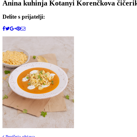
Anina kuhinja Kotanyi Korenčkova čičerik
Delite s prijatelji:
Prejšnja objava