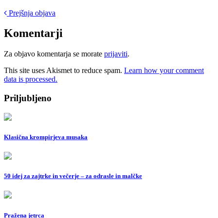
Post
Prejšnja objava
navigation
Komentarji
Za objavo komentarja se morate
prijaviti
.
This site uses Akismet to reduce spam.
Learn how your comment
data is processed.
Priljubljeno
Klasična krompirjeva musaka
50 idej za zajtrke in večerje – za odrasle in malčke
Pražena jetrca