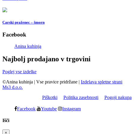
Carski praženec – šmorn
Facebook
Anina kuhinja
Najbolj prodajano v trgovini
Poglej vse izdelke
©Anina kuhinja
|
Vse pravice pridržane
|
Izdelava spletne strani
Ms3 d.o.o.
Piškotki
Politika zasebnosti
Pogoji nakupa
Facebook
Youtube
Instagram
Išči
×