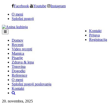
Skip
Facebook
Youtube
Instagram
to
O meni
content
Splošni pogoji
Kontakt
Prijava
Registracija
Domov
Recepti
Video recepti
Mamica
Pisarije
Zdrava & lepa
Trgovina
Dogodki
Reference
O meni
Splošni pogoji poslovanja
Kontakt
20. novembra, 2025