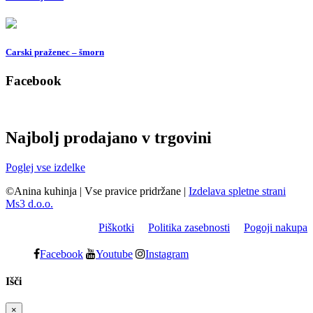
Carski praženec – šmorn
Facebook
Najbolj prodajano v trgovini
Poglej vse izdelke
©Anina kuhinja
|
Vse pravice pridržane
|
Izdelava spletne strani
Ms3 d.o.o.
Piškotki
Politika zasebnosti
Pogoji nakupa
Facebook
Youtube
Instagram
Išči
×