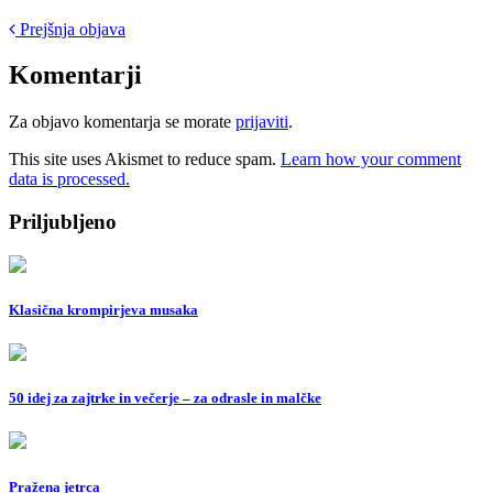
Post
Prejšnja objava
navigation
Komentarji
Za objavo komentarja se morate
prijaviti
.
This site uses Akismet to reduce spam.
Learn how your comment
data is processed.
Priljubljeno
Klasična krompirjeva musaka
50 idej za zajtrke in večerje – za odrasle in malčke
Pražena jetrca