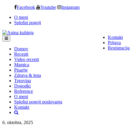
Skip
Facebook
Youtube
Instagram
to
O meni
content
Splošni pogoji
Kontakt
Prijava
Registracija
Domov
Recepti
Video recepti
Mamica
Pisarije
Zdrava & lepa
Trgovina
Dogodki
Reference
O meni
Splošni pogoji poslovanja
Kontakt
6. oktobra, 2025