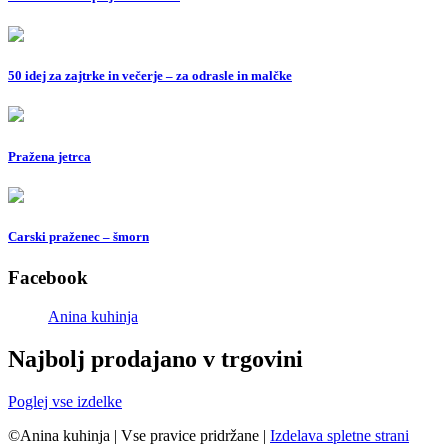
50 idej za zajtrke in večerje – za odrasle in malčke
Pražena jetrca
Carski praženec – šmorn
Facebook
Anina kuhinja
Najbolj prodajano v trgovini
Poglej vse izdelke
©Anina kuhinja
|
Vse pravice pridržane
|
Izdelava spletne strani