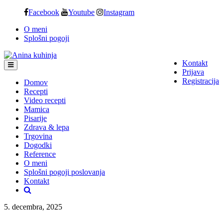
Skip
Facebook
Youtube
Instagram
to
O meni
content
Splošni pogoji
Kontakt
Prijava
Registracija
Domov
Recepti
Video recepti
Mamica
Pisarije
Zdrava & lepa
Trgovina
Dogodki
Reference
O meni
Splošni pogoji poslovanja
Kontakt
5. decembra, 2025