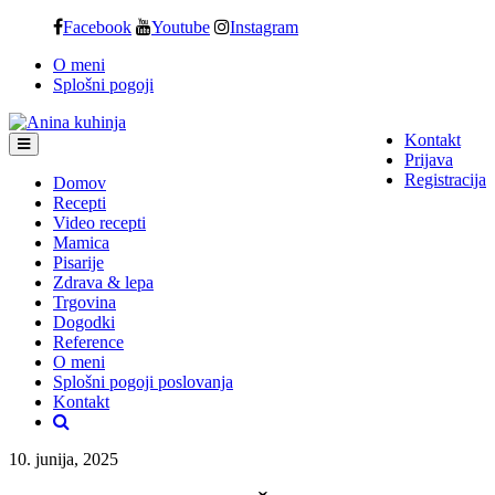
Skip
Facebook
Youtube
Instagram
to
O meni
content
Splošni pogoji
Kontakt
Prijava
Registracija
Domov
Recepti
Video recepti
Mamica
Pisarije
Zdrava & lepa
Trgovina
Dogodki
Reference
O meni
Splošni pogoji poslovanja
Kontakt
10. junija, 2025