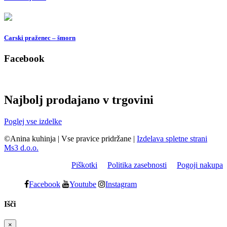
Carski praženec – šmorn
Facebook
Najbolj prodajano v trgovini
Poglej vse izdelke
©Anina kuhinja
|
Vse pravice pridržane
|
Izdelava spletne strani
Ms3 d.o.o.
Piškotki
Politika zasebnosti
Pogoji nakupa
Facebook
Youtube
Instagram
Išči
×