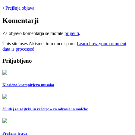
Post
Prejšnja objava
navigation
Komentarji
Za objavo komentarja se morate
prijaviti
.
This site uses Akismet to reduce spam.
Learn how your comment
data is processed.
Priljubljeno
Klasična krompirjeva musaka
50 idej za zajtrke in večerje – za odrasle in malčke
Pražena jetrca