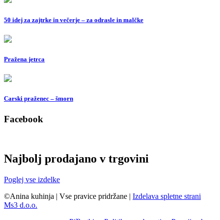
50 idej za zajtrke in večerje – za odrasle in malčke
Pražena jetrca
Carski praženec – šmorn
Facebook
Najbolj prodajano v trgovini
Poglej vse izdelke
©Anina kuhinja
|
Vse pravice pridržane
|
Izdelava spletne strani
Ms3 d.o.o.