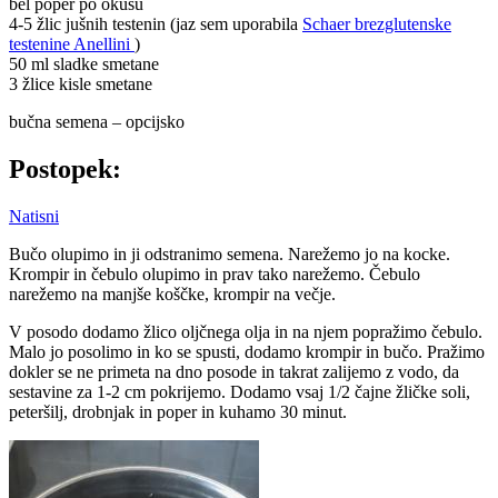
bel poper po okusu
4-5 žlic jušnih testenin (jaz sem uporabila
Schaer brezglutenske
testenine Anellini
)
50 ml sladke smetane
3 žlice kisle smetane
bučna semena – opcijsko
Postopek:
Natisni
Bučo olupimo in ji odstranimo semena. Narežemo jo na kocke.
Krompir in čebulo olupimo in prav tako narežemo. Čebulo
narežemo na manjše koščke, krompir na večje.
V posodo dodamo žlico oljčnega olja in na njem popražimo čebulo.
Malo jo posolimo in ko se spusti, dodamo krompir in bučo. Pražimo
dokler se ne primeta na dno posode in takrat zalijemo z vodo, da
sestavine za 1-2 cm pokrijemo. Dodamo vsaj 1/2 čajne žličke soli,
peteršilj, drobnjak in poper in kuhamo 30 minut.