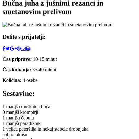
Bučna juha z jušnimi rezanci in
smetanovim prelivom
Delite s prijatelji:
Čas priprave:
10-15 minut
Čas kuhanja:
35-40 minut
Količina:
4 osebe
Sestavine:
1 manjša muškatna buča
3 manjši krompirji
1 manjša čebula
1 manjši paradižnik
1 vejica peteršilja in nekaj stebelc drobnjaka
sol po okusu