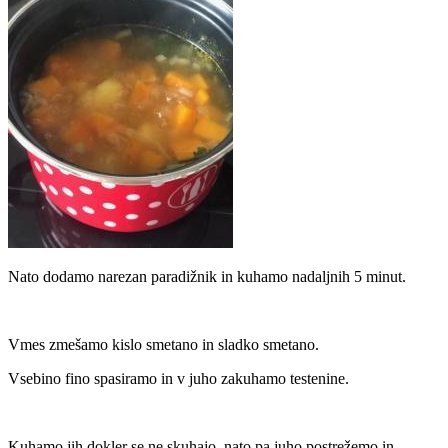
Nato dodamo narezan paradižnik in kuhamo nadaljnih 5 minut.
Vmes zmešamo kislo smetano in sladko smetano.
Vsebino fino spasiramo in v juho zakuhamo testenine.
Kuhamo jih dokler se ne skuhajo, nato pa juho postrežemo in