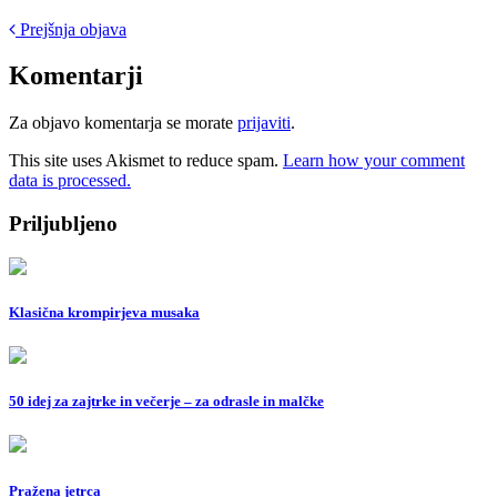
Post
Prejšnja objava
navigation
Komentarji
Za objavo komentarja se morate
prijaviti
.
This site uses Akismet to reduce spam.
Learn how your comment
data is processed.
Priljubljeno
Klasična krompirjeva musaka
50 idej za zajtrke in večerje – za odrasle in malčke
Pražena jetrca