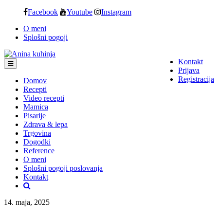
Skip
Facebook
Youtube
Instagram
to
O meni
content
Splošni pogoji
Kontakt
Prijava
Registracija
Domov
Recepti
Video recepti
Mamica
Pisarije
Zdrava & lepa
Trgovina
Dogodki
Reference
O meni
Splošni pogoji poslovanja
Kontakt
14. maja, 2025