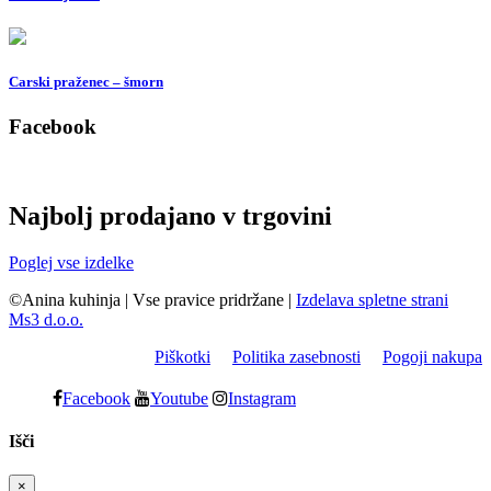
Carski praženec – šmorn
Facebook
Najbolj prodajano v trgovini
Poglej vse izdelke
©Anina kuhinja
|
Vse pravice pridržane
|
Izdelava spletne strani
Ms3 d.o.o.
Piškotki
Politika zasebnosti
Pogoji nakupa
Facebook
Youtube
Instagram
Išči
×