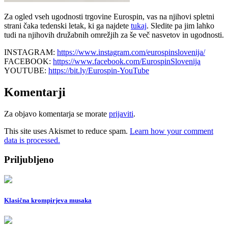
Za ogled vseh ugodnosti trgovine Eurospin, vas na njihovi spletni
strani čaka tedenski letak, ki ga najdete
tukaj
. Sledite pa jim lahko
tudi na njihovih družabnih omrežjih za še več nasvetov in ugodnosti.
INSTAGRAM:
https://www.instagram.com/eurospinslovenija/
FACEBOOK:
https://www.facebook.com/EurospinSlovenija
YOUTUBE:
https://bit.ly/Eurospin-YouTube
Komentarji
Za objavo komentarja se morate
prijaviti
.
This site uses Akismet to reduce spam.
Learn how your comment
data is processed.
Priljubljeno
Klasična krompirjeva musaka