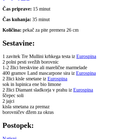
Čas priprave:
15 minut
Čas kuhanja:
35 minut
Količina:
pekač za pite premera 26 cm
Sestavine:
1 zavitek Tre Mullini krhkega testa iz
Eurospina
2 polni pesti svežih borovnic
1-2 žlici breskvine ali marelične marmelade
400 gramov Land mascarpone sira iz
Eurospina
2 žlici kisle smetane iz
Eurospina
sok in lupinica ene bio limone
2 žlici Diamant sladkorja v prahu iz
Eurospina
ščepec soli
2 jajci
kisla smetana za premaz
borovničev džem za okras
Postopek:
Natisni