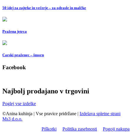
50 idej za zajtrke in večerje – za odrasle in malčke
Pražena jetrca
Carski praženec – šmorn
Facebook
Najbolj prodajano v trgovini
Poglej vse izdelke
©Anina kuhinja
|
Vse pravice pridržane
|
Izdelava spletne strani
Ms3 d.o.o.
Piškotki
Politika zasebnosti
Pogoji nakupa