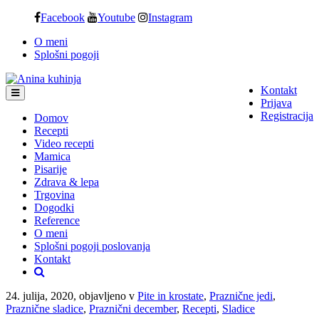
Skip
Facebook
Youtube
Instagram
to
O meni
content
Splošni pogoji
Kontakt
Prijava
Registracija
Domov
Recepti
Video recepti
Mamica
Pisarije
Zdrava & lepa
Trgovina
Dogodki
Reference
O meni
Splošni pogoji poslovanja
Kontakt
24. julija, 2020, objavljeno v
Pite in krostate
,
Praznične jedi
,
Praznične sladice
,
Praznični december
,
Recepti
,
Sladice