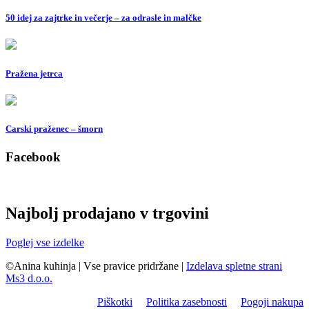
50 idej za zajtrke in večerje – za odrasle in malčke
Pražena jetrca
Carski praženec – šmorn
Facebook
Najbolj prodajano v trgovini
Poglej vse izdelke
©Anina kuhinja
|
Vse pravice pridržane
|
Izdelava spletne strani
Ms3 d.o.o.
Piškotki
Politika zasebnosti
Pogoji nakupa