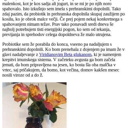
malenkost, kot je kos sadja ali jogurt, in se mi je po njih noro
spahovalo. Isto izkušnjo sem imela s prehranskimi dopolnili. Tako
zdaj pazim, da probiotik in prehranska dopolnila skupaj zaužijem po
kosilu, ko je obrok malce večji. Če prej pojem nekaj konkretnega s
spahovanjem nimam težav. Prav tako ponavadi sredi dneva še
najbolj potrebujem tisti energijski pogon, ko sem od tekanja,
previjanja in sprehodov celega dopoldneva že malo utrujena.
Probiotike sem že porabila do konca, vseeno pa nadaljujem s
prehranskimi dopolnili. Ko bom prenehala z dojenjem pa imam že v
glavi nadaljevanje z
Viridianovim Beta glukanom
, ki je namenjem
krepitvi imunskega sistema. V začeteku avgusta ga bom začela
jemati, da bom pripravljena na jesen, ko bosta šla oba malčka v
vrtec, saj pričakujem, da bomo, kot večina, domov kakšen mesec
nosili viroze od a do ž.