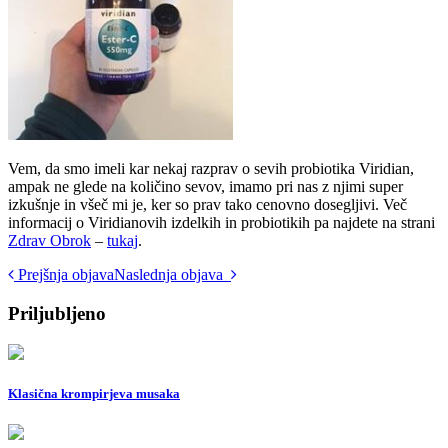
Vem, da smo imeli kar nekaj razprav o sevih probiotika Viridian,
ampak ne glede na količino sevov, imamo pri nas z njimi super
izkušnje in všeč mi je, ker so prav tako cenovno dosegljivi. Več
informacij o Viridianovih izdelkih in probiotikih pa najdete na strani
Zdrav Obrok
–
tukaj
.
Post
Prejšnja objava
Naslednja objava
navigation
Priljubljeno
Klasična krompirjeva musaka