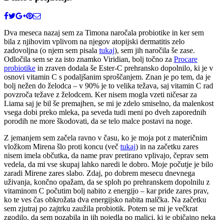
Dva meseca nazaj sem za Timona naročala probiotike in ker sem
bila z njihovim vplivom na njegov atopijski dermatitis zelo
zadovoljna (o njem sem pisala
tukaj
), sem jih naročila še zase.
Odločila sem se za isto znamko Viridian, bolj točno za
Procare
probiotike
in zraven dodala še Ester-C prehransko dopolnilo, ki je v
osnovi vitamin C s podaljšanim sproščanjem. Znan je po tem, da je
bolj nežen do želodca – v 90% je to velika težava, saj vitamin C rad
povzroča težave z želodcem. Ker nisem mogla vzeti ničesar za
Liama saj je bil še premajhen, se mi je zdelo smiselno, da malenkost
vsega dobi preko mleka, pa seveda tudi meni po dveh zaporednih
porodih ne more škodovati, da se telo malce postavi na noge.
Z jemanjem sem začela ravno v času, ko je moja pot z materičnim
vložkom Mirena šlo proti koncu (več
tukaj
) in na začetku zares
nisem imela občutka, da name prav pretirano vplivajo, čeprav sem
vedela, da mi vse skupaj lahko naredi le dobro. Moje počutje je bilo
zaradi Mirene zares slabo. Zdaj, po dobrem mesecu dnevnega
uživanja, končno opažam, da se sploh po prehranskem dopolnilu z
vitaminom C počutim bolj nabito z energijo – kar pride zares prav,
ko te ves čas obkrožata dva energijsko nabita malčka. Na začetku
sem zjutraj po zajtrku zaužila probiotik. Potem se mi je večkrat
zgodilo, da sem pozabila in jih pojedla po malici, ki je običajno neka