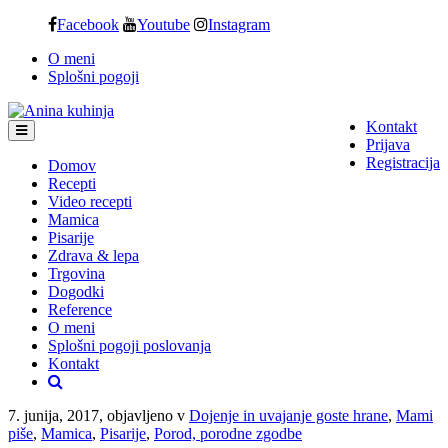
Skip
Facebook
Youtube
Instagram
to
O meni
content
Splošni pogoji
Kontakt
Prijava
Registracija
Domov
Recepti
Video recepti
Mamica
Pisarije
Zdrava & lepa
Trgovina
Dogodki
Reference
O meni
Splošni pogoji poslovanja
Kontakt
7. junija, 2017, objavljeno v
Dojenje in uvajanje goste hrane
,
Mami
piše
,
Mamica
,
Pisarije
,
Porod, porodne zgodbe