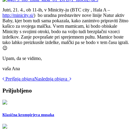
Jutri, 21. 4., ob 11-ih, v Minicity-ju (BTC city , Hala A –
http://minicity.si/
) bo uradna predstavitev nove linije Natur aktiv
Baby, kjer bom tudi sama pokazala, kako zanimivo pripraviti žitno
kašico za svojega malčka. Vsem mamicam, ki bodo obiskale
Minicity s svojimi otroki, bodo na voljo tudi brezplačni vzorci
izdelkov. Zanje povprašate pri sprejemnem pultu. Mamice boste
tako lahko preizkusile izdelke, malčki pa se bodo v tem času igrali.
😉
Upam, da se vidimo,
vaša Ana
Post
Prejšnja objava
Naslednja objava
navigation
Priljubljeno
Klasična krompirjeva musaka