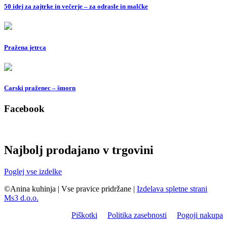
50 idej za zajtrke in večerje – za odrasle in malčke
Pražena jetrca
Carski praženec – šmorn
Facebook
Najbolj prodajano v trgovini
Poglej vse izdelke
©Anina kuhinja
|
Vse pravice pridržane
|
Izdelava spletne strani
Ms3 d.o.o.
Piškotki
Politika zasebnosti
Pogoji nakupa