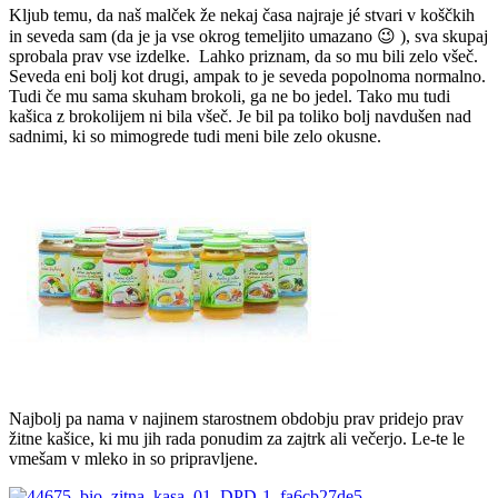
Kljub temu, da naš malček že nekaj časa najraje jé stvari v koščkih
in seveda sam (da je ja vse okrog temeljito umazano 😉 ), sva skupaj
sprobala prav vse izdelke. Lahko priznam, da so mu bili zelo všeč.
Seveda eni bolj kot drugi, ampak to je seveda popolnoma normalno.
Tudi če mu sama skuham brokoli, ga ne bo jedel. Tako mu tudi
kašica z brokolijem ni bila všeč. Je bil pa toliko bolj navdušen nad
sadnimi, ki so mimogrede tudi meni bile zelo okusne.
Najbolj pa nama v najinem starostnem obdobju prav pridejo prav
žitne kašice, ki mu jih rada ponudim za zajtrk ali večerjo. Le-te le
vmešam v mleko in so pripravljene.