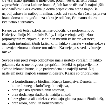
Če vsaj malo spremljate moje delo, potem veste, da sem velika
zaprisežnica doma kuhane hrane. Sploh kar se tiče naših najmlajših
navihančkov. Brez dvoma je doma pripravljena hrana najboljša,
najbolj zdrava in najbolj hranilna. Toda vsi vemo, da včasih priprava
hrane doma ni mogoča in za takrat je odlično, če imamo dobro in
kvalitetno alternativo.
Ravno zaradi tega razloga sem se odločila, da podprem novo
Hoferjevo linijo Natur aktiv Baby. Linija vsebuje večji izbor
pripravljenih zelenjavnih, sadnih in mesnih kašic ter kar nekaj
različnih instantnih žitnih kašic, ki jih lahko vmešate v sadne sokove
ali svoje oziroma nadomestno mleko. Kasneje pa seveda v kravje
mleko.
Seveda sem pred svojo odločitvijo imela nešteto vprašanj in lahko
priznam, da so me odgovori prepričali. Izdelki so pripravljeni iz
skrbno izbrane hrane, ki je proizvedena na najvišji ravni. Naj
naštejem nekaj najbolj zanimivih dejstev. Kašice so pripravljene:
iz kontroliranega biodinamičnega kmetijstva Demeter in
kontroliranega ekološkega kmetijstva,
brez gensko spremenjenih sestavin,
brez dodanega sladkorja, natrija ali soli,
brez glutena ali z nizko vsebnostjo glutena (razen žitnih kaš),
brez arom, barvil in konzervansov.