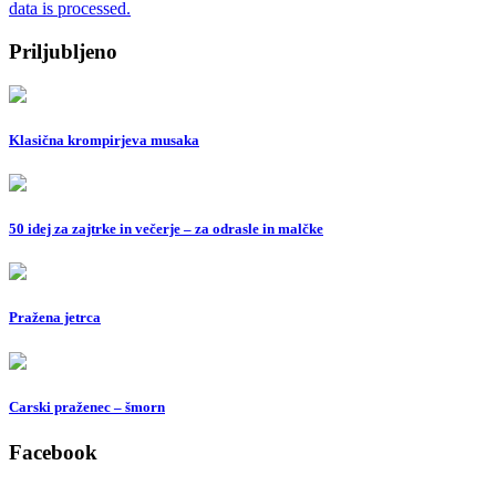
data is processed.
Priljubljeno
Klasična krompirjeva musaka
50 idej za zajtrke in večerje – za odrasle in malčke
Pražena jetrca
Carski praženec – šmorn
Facebook