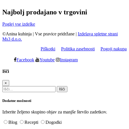
Najbolj prodajano v trgovini
Poglej vse izdelke
©Anina kuhinja
|
Vse pravice pridržane
|
Izdelava spletne strani
Ms3 d.o.o.
Piškotki
Politika zasebnosti
Pogoji nakupa
Facebook
Youtube
Instagram
Išči
×
Dodatne možnosti
Izberite željeno skupino objav za manjše število zadetkov.
Blog
Recepti
Dogodki