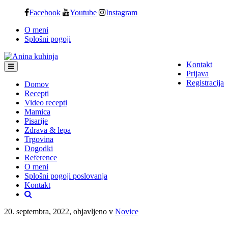
Skip
Facebook
Youtube
Instagram
to
O meni
content
Splošni pogoji
Kontakt
Prijava
Registracija
Domov
Recepti
Video recepti
Mamica
Pisarije
Zdrava & lepa
Trgovina
Dogodki
Reference
O meni
Splošni pogoji poslovanja
Kontakt
20. septembra, 2022, objavljeno v
Novice