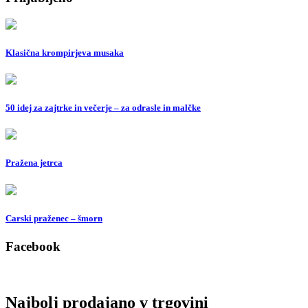
Klasična krompirjeva musaka
50 idej za zajtrke in večerje – za odrasle in malčke
Pražena jetrca
Carski praženec – šmorn
Facebook
Najbolj prodajano v trgovini