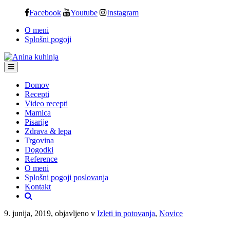
Skip
Facebook
Youtube
Instagram
to
O meni
content
Splošni pogoji
Domov
Recepti
Video recepti
Mamica
Pisarije
Zdrava & lepa
Trgovina
Dogodki
Reference
O meni
Splošni pogoji poslovanja
Kontakt
9. junija, 2019, objavljeno v
Izleti in potovanja
,
Novice