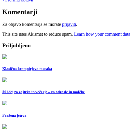
Post
navigation
Komentarji
Za objavo komentarja se morate
prijaviti
.
This site uses Akismet to reduce spam.
Learn how your comment data 
Priljubljeno
Klasična krompirjeva musaka
50 idej za zajtrke in večerje – za odrasle in malčke
Pražena jetrca