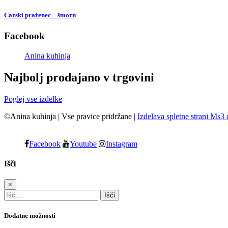
Carski praženec – šmorn
Facebook
Anina kuhinja
Najbolj prodajano v trgovini
Poglej vse izdelke
©Anina kuhinja
|
Vse pravice pridržane
|
Izdelava spletne strani Ms3 
Facebook
Youtube
Instagram
Išči
×
Dodatne možnosti