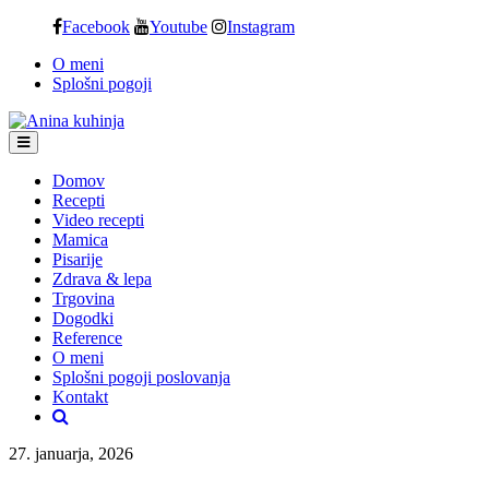
Skip
Facebook
Youtube
Instagram
to
O meni
content
Splošni pogoji
Domov
Recepti
Video recepti
Mamica
Pisarije
Zdrava & lepa
Trgovina
Dogodki
Reference
O meni
Splošni pogoji poslovanja
Kontakt
27. januarja, 2026