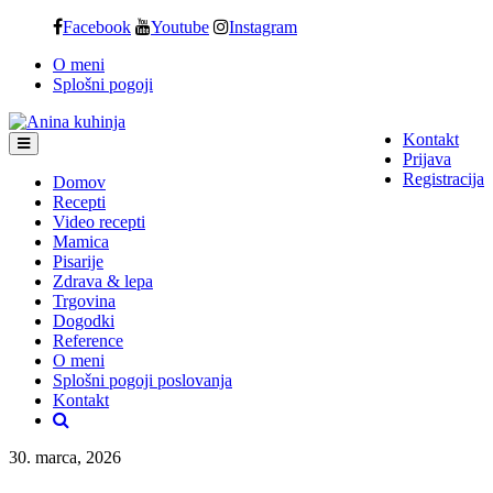
Skip
Facebook
Youtube
Instagram
to
O meni
content
Splošni pogoji
Kontakt
Prijava
Registracija
Domov
Recepti
Video recepti
Mamica
Pisarije
Zdrava & lepa
Trgovina
Dogodki
Reference
O meni
Splošni pogoji poslovanja
Kontakt
30. marca, 2026