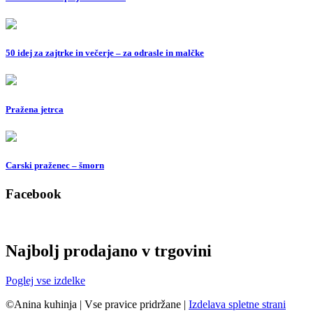
50 idej za zajtrke in večerje – za odrasle in malčke
Pražena jetrca
Carski praženec – šmorn
Facebook
Najbolj prodajano v trgovini
Poglej vse izdelke
©Anina kuhinja
|
Vse pravice pridržane
|
Izdelava spletne strani