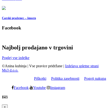
Carski praženec – šmorn
Facebook
Najbolj prodajano v trgovini
Poglej vse izdelke
©Anina kuhinja
|
Vse pravice pridržane
|
Izdelava spletne strani
Ms3 d.o.o.
Piškotki
Politika zasebnosti
Pogoji nakupa
Facebook
Youtube
Instagram
Išči
×