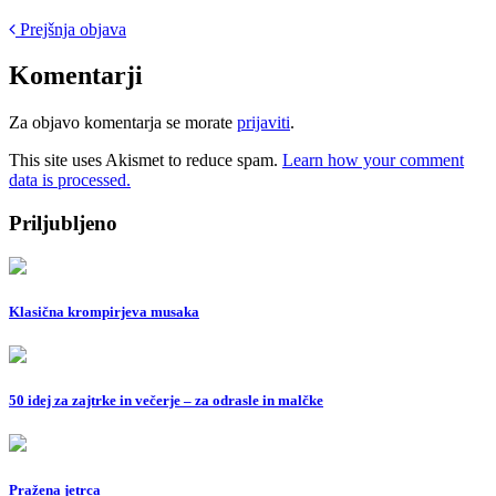
Post
Prejšnja objava
navigation
Komentarji
Za objavo komentarja se morate
prijaviti
.
This site uses Akismet to reduce spam.
Learn how your comment
data is processed.
Priljubljeno
Klasična krompirjeva musaka
50 idej za zajtrke in večerje – za odrasle in malčke
Pražena jetrca