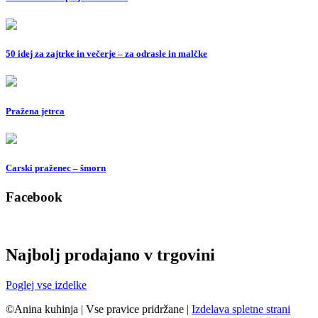
50 idej za zajtrke in večerje – za odrasle in malčke
Pražena jetrca
Carski praženec – šmorn
Facebook
Najbolj prodajano v trgovini
Poglej vse izdelke
©Anina kuhinja
|
Vse pravice pridržane
|
Izdelava spletne strani