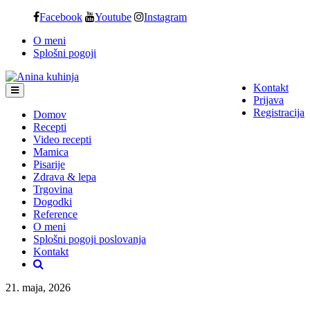
Skip
Facebook
Youtube
Instagram
to
O meni
content
Splošni pogoji
Kontakt
Prijava
Registracija
Domov
Recepti
Video recepti
Mamica
Pisarije
Zdrava & lepa
Trgovina
Dogodki
Reference
O meni
Splošni pogoji poslovanja
Kontakt
21. maja, 2026