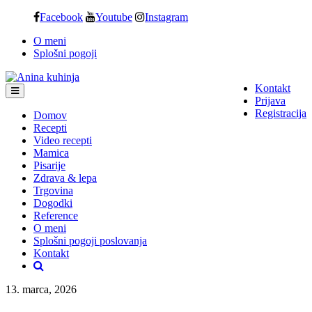
Skip
Facebook
Youtube
Instagram
to
O meni
content
Splošni pogoji
Kontakt
Prijava
Registracija
Domov
Recepti
Video recepti
Mamica
Pisarije
Zdrava & lepa
Trgovina
Dogodki
Reference
O meni
Splošni pogoji poslovanja
Kontakt
13. marca, 2026