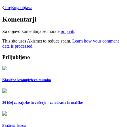
Post
Prejšnja objava
navigation
Komentarji
Za objavo komentarja se morate
prijaviti
.
This site uses Akismet to reduce spam.
Learn how your comment
data is processed.
Priljubljeno
Klasična krompirjeva musaka
50 idej za zajtrke in večerje – za odrasle in malčke
Pražena jetrca