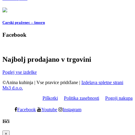
Carski praženec – šmorn
Facebook
Najbolj prodajano v trgovini
Poglej vse izdelke
©Anina kuhinja
|
Vse pravice pridržane
|
Izdelava spletne strani
Ms3 d.o.o.
Piškotki
Politika zasebnosti
Pogoji nakupa
Facebook
Youtube
Instagram
Išči
×