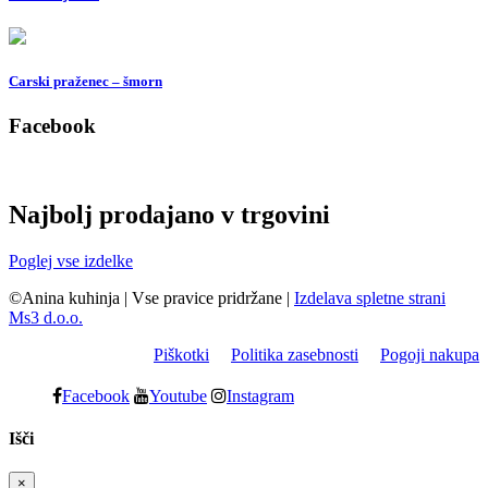
Carski praženec – šmorn
Facebook
Najbolj prodajano v trgovini
Poglej vse izdelke
©Anina kuhinja
|
Vse pravice pridržane
|
Izdelava spletne strani
Ms3 d.o.o.
Piškotki
Politika zasebnosti
Pogoji nakupa
Facebook
Youtube
Instagram
Išči
×