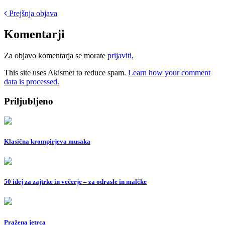
Post
Prejšnja objava
navigation
Komentarji
Za objavo komentarja se morate
prijaviti
.
This site uses Akismet to reduce spam.
Learn how your comment
data is processed.
Priljubljeno
Klasična krompirjeva musaka
50 idej za zajtrke in večerje – za odrasle in malčke
Pražena jetrca