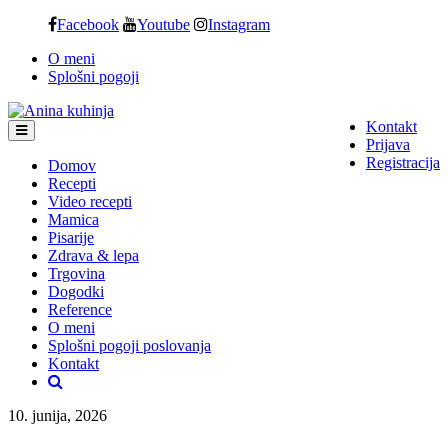
Skip
Facebook
Youtube
Instagram
to
O meni
content
Splošni pogoji
Kontakt
Prijava
Registracija
Domov
Recepti
Video recepti
Mamica
Pisarije
Zdrava & lepa
Trgovina
Dogodki
Reference
O meni
Splošni pogoji poslovanja
Kontakt
10. junija, 2026