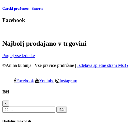
Carski praženec – šmorn
Facebook
Najbolj prodajano v trgovini
Poglej vse izdelke
©Anina kuhinja
|
Vse pravice pridržane
|
Izdelava spletne strani Ms3 
Facebook
Youtube
Instagram
Išči
×
Dodatne možnosti