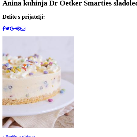
Anina kuhinja Dr Oetker Smarties sladoled
Delite s prijatelji:
Prejšnja objava