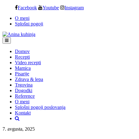
Skip
Facebook
Youtube
Instagram
to
O meni
content
Splošni pogoji
Domov
Recepti
Video recepti
Mamica
Pisarije
Zdrava & lepa
Trgovina
Dogodki
Reference
O meni
Splošni pogoji poslovanja
Kontakt
7. avgusta, 2025