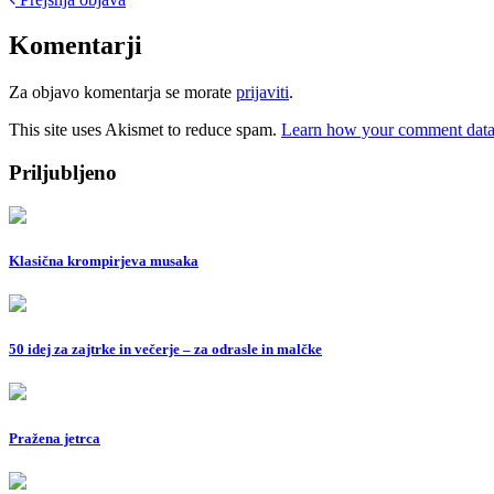
Post
navigation
Komentarji
Za objavo komentarja se morate
prijaviti
.
This site uses Akismet to reduce spam.
Learn how your comment data 
Priljubljeno
Klasična krompirjeva musaka
50 idej za zajtrke in večerje – za odrasle in malčke
Pražena jetrca