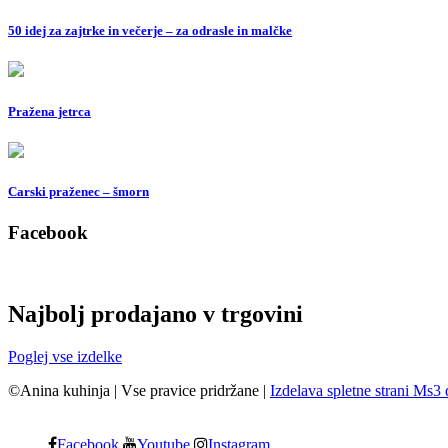
50 idej za zajtrke in večerje – za odrasle in malčke
Pražena jetrca
Carski praženec – šmorn
Facebook
Najbolj prodajano v trgovini
Poglej vse izdelke
©Anina kuhinja
|
Vse pravice pridržane
|
Izdelava spletne strani Ms3 
Facebook
Youtube
Instagram