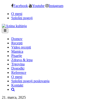
Skip
Facebook
Youtube
Instagram
to
O meni
content
Splošni pogoji
Domov
Recepti
Video recepti
Mamica
Pisarije
Zdrava & lepa
Trgovina
Dogodki
Reference
O meni
Splošni pogoji poslovanja
Kontakt
21. marca, 2025