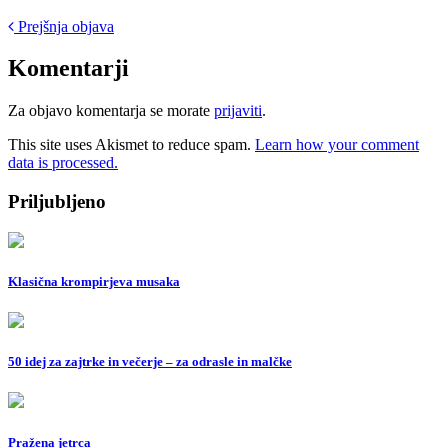
Post
Prejšnja objava
navigation
Komentarji
Za objavo komentarja se morate
prijaviti
.
This site uses Akismet to reduce spam.
Learn how your comment
data is processed.
Priljubljeno
Klasična krompirjeva musaka
50 idej za zajtrke in večerje – za odrasle in malčke
Pražena jetrca