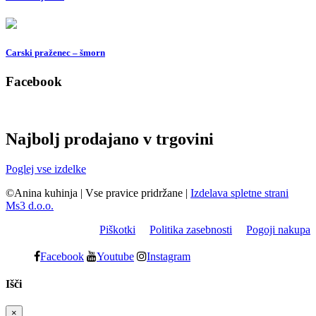
Carski praženec – šmorn
Facebook
Najbolj prodajano v trgovini
Poglej vse izdelke
©Anina kuhinja
|
Vse pravice pridržane
|
Izdelava spletne strani
Ms3 d.o.o.
Piškotki
Politika zasebnosti
Pogoji nakupa
Facebook
Youtube
Instagram
Išči
×