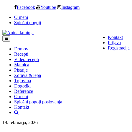
Skip
Facebook
Youtube
Instagram
to
O meni
content
Splošni pogoji
Kontakt
Prijava
Registracija
Domov
Recepti
Video recepti
Mamica
Pisarije
Zdrava & lepa
Trgovina
Dogodki
Reference
O meni
Splošni pogoji poslovanja
Kontakt
19. februarja, 2026