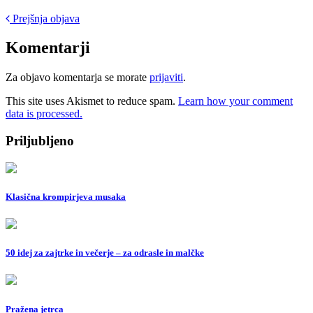
Post
Prejšnja objava
navigation
Komentarji
Za objavo komentarja se morate
prijaviti
.
This site uses Akismet to reduce spam.
Learn how your comment
data is processed.
Priljubljeno
Klasična krompirjeva musaka
50 idej za zajtrke in večerje – za odrasle in malčke
Pražena jetrca