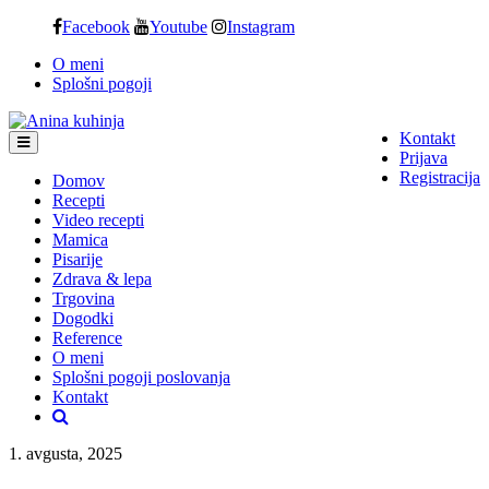
Skip
Facebook
Youtube
Instagram
to
O meni
content
Splošni pogoji
Kontakt
Prijava
Registracija
Domov
Recepti
Video recepti
Mamica
Pisarije
Zdrava & lepa
Trgovina
Dogodki
Reference
O meni
Splošni pogoji poslovanja
Kontakt
1. avgusta, 2025