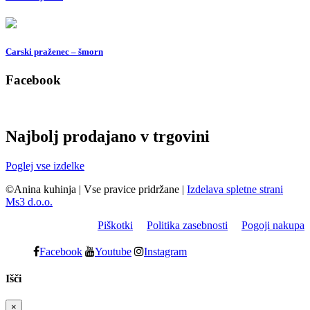
Carski praženec – šmorn
Facebook
Najbolj prodajano v trgovini
Poglej vse izdelke
©Anina kuhinja
|
Vse pravice pridržane
|
Izdelava spletne strani
Ms3 d.o.o.
Piškotki
Politika zasebnosti
Pogoji nakupa
Facebook
Youtube
Instagram
Išči
×