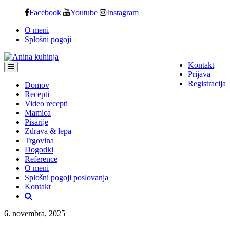
Skip
Facebook
Youtube
Instagram
to
O meni
content
Splošni pogoji
Kontakt
Prijava
Registracija
Domov
Recepti
Video recepti
Mamica
Pisarije
Zdrava & lepa
Trgovina
Dogodki
Reference
O meni
Splošni pogoji poslovanja
Kontakt
6. novembra, 2025