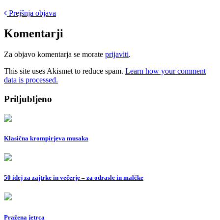
Post
Prejšnja objava
navigation
Komentarji
Za objavo komentarja se morate
prijaviti
.
This site uses Akismet to reduce spam.
Learn how your comment
data is processed.
Priljubljeno
Klasična krompirjeva musaka
50 idej za zajtrke in večerje – za odrasle in malčke
Pražena jetrca