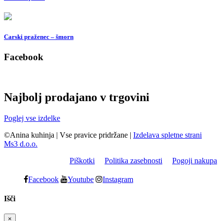
Carski praženec – šmorn
Facebook
Najbolj prodajano v trgovini
Poglej vse izdelke
©Anina kuhinja
|
Vse pravice pridržane
|
Izdelava spletne strani
Ms3 d.o.o.
Piškotki
Politika zasebnosti
Pogoji nakupa
Facebook
Youtube
Instagram
Išči
×