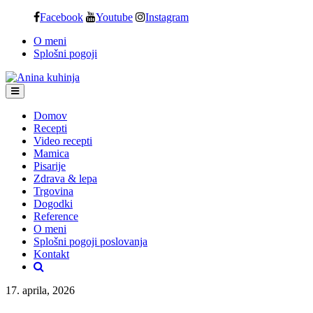
Skip
Facebook
Youtube
Instagram
to
O meni
content
Splošni pogoji
Domov
Recepti
Video recepti
Mamica
Pisarije
Zdrava & lepa
Trgovina
Dogodki
Reference
O meni
Splošni pogoji poslovanja
Kontakt
17. aprila, 2026