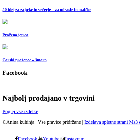
50 idej za zajtrke in večerje – za odrasle in malčke
Pražena jetrca
Carski praženec – šmorn
Facebook
Najbolj prodajano v trgovini
Poglej vse izdelke
©Anina kuhinja
|
Vse pravice pridržane
|
Izdelava spletne strani Ms3 
Facebook
Youtube
Instagram