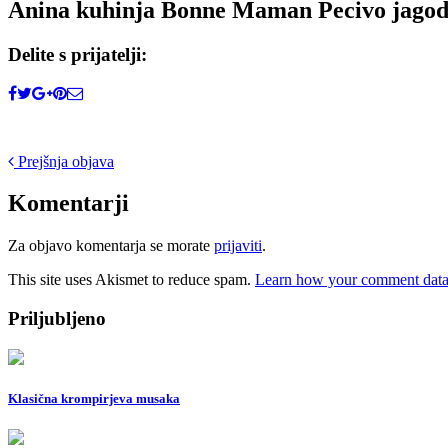
Anina kuhinja Bonne Maman Pecivo jagodn
Delite s prijatelji:
Post
Prejšnja objava
navigation
Komentarji
Za objavo komentarja se morate
prijaviti
.
This site uses Akismet to reduce spam.
Learn how your comment data 
Priljubljeno
Klasična krompirjeva musaka