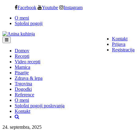
Skip
Facebook
Youtube
Instagram
to
O meni
content
Splošni pogoji
Kontakt
Prijava
Registracija
Domov
Recepti
Video recepti
Mamica
Pisarije
Zdrava & lepa
Trgovina
Dogodki
Reference
O meni
Splošni pogoji poslovanja
Kontakt
24. septembra, 2025