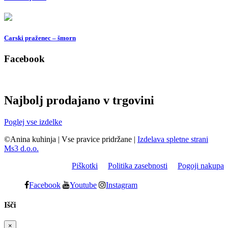
Carski praženec – šmorn
Facebook
Najbolj prodajano v trgovini
Poglej vse izdelke
©Anina kuhinja
|
Vse pravice pridržane
|
Izdelava spletne strani
Ms3 d.o.o.
Piškotki
Politika zasebnosti
Pogoji nakupa
Facebook
Youtube
Instagram
Išči
×