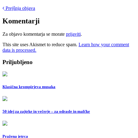
Post
Prejšnja objava
navigation
Komentarji
Za objavo komentarja se morate
prijaviti
.
This site uses Akismet to reduce spam.
Learn how your comment
data is processed.
Priljubljeno
Klasična krompirjeva musaka
50 idej za zajtrke in večerje – za odrasle in malčke
Pražena jetrca