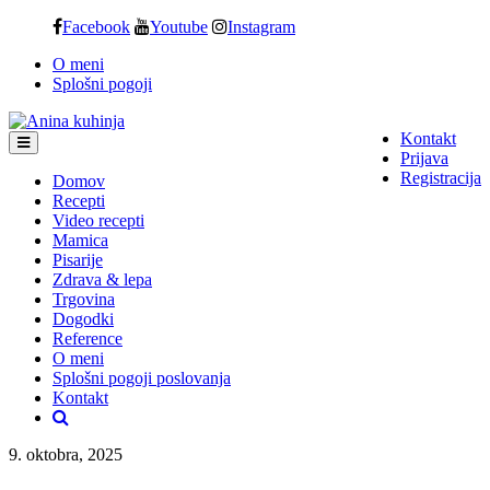
Skip
Facebook
Youtube
Instagram
to
O meni
content
Splošni pogoji
Kontakt
Prijava
Registracija
Domov
Recepti
Video recepti
Mamica
Pisarije
Zdrava & lepa
Trgovina
Dogodki
Reference
O meni
Splošni pogoji poslovanja
Kontakt
9. oktobra, 2025