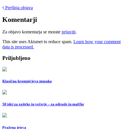
Post
Prejšnja objava
navigation
Komentarji
Za objavo komentarja se morate
prijaviti
.
This site uses Akismet to reduce spam.
Learn how your comment
data is processed.
Priljubljeno
Klasična krompirjeva musaka
50 idej za zajtrke in večerje – za odrasle in malčke
Pražena jetrca