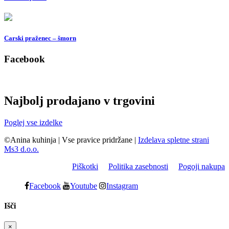
Carski praženec – šmorn
Facebook
Najbolj prodajano v trgovini
Poglej vse izdelke
©Anina kuhinja
|
Vse pravice pridržane
|
Izdelava spletne strani
Ms3 d.o.o.
Piškotki
Politika zasebnosti
Pogoji nakupa
Facebook
Youtube
Instagram
Išči
×